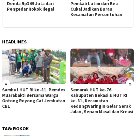
h
Denda Rp349 Juta dari
Pemkab Lutim dan Bea
Pengedar Rokok Ilegal
Cukai Jadikan Burau
K
Kecamatan Percontohan
HEADLINES
«
»
Sambut HUT RI ke-81, Pemdes
Semarak HUT ke-76
Muarabakti Bersama Warga
Kabupaten Bekasi & HUT RI
Gotong Royong Cat Jembatan
ke-81, Kecamatan
CBL
Kedungwaringin Gelar Gerak
Jalan, Senam Masal dan Kreasi
TAG:
ROKOK