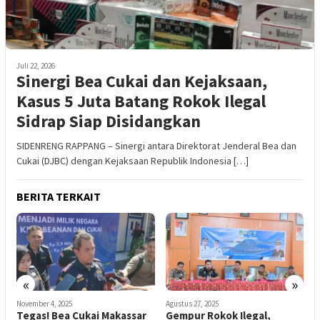
Juli 22, 2026
Sinergi Bea Cukai dan Kejaksaan,
Kasus 5 Juta Batang Rokok Ilegal
Sidrap Siap Disidangkan
SIDENRENG RAPPANG – Sinergi antara Direktorat Jenderal Bea dan
Cukai (DJBC) dengan Kejaksaan Republik Indonesia […]
BERITA TERKAIT
«
»
November 4, 2025
Agustus 27, 2025
J
Tegas! Bea Cukai Makassar
Gempur Rokok Ilegal,
I