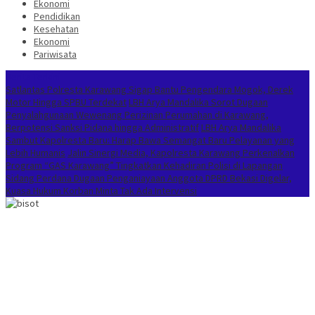
Ekonomi
Pendidikan
Kesehatan
Ekonomi
Pariwisata
Berita Terkini
Satlantas Polresta Karawang Sigap Bantu Pengendara Mogok, Derek
Motor Hingga SPBU Terdekat
LBH Arya Mandalika Sorot Dugaan
Penyalahgunaan Wewenang Perizinan Perumahan di Karawang,
Berpotensi Sanksi Pidana hingga Administratif
LBH Arya Mandalika
Sambut Kapolresta Baru: Harap Bawa Semangat Baru Pelayanan yang
Lebih Humanis
Jalin Sinergi Media, Kapolresta Karawang Perkenalkan
Program “GAS Karawang” Tingkatkan Kehadiran Polisi di Lapangan
Sidang Perdana Dugaan Penganiayaan Anggota DPRD Bekasi Digelar,
Kuasa Hukum Korban Minta Tak Ada Intervensi