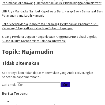
Perumahan di Karawang, Berpotensi Sanksi Pidana hingga Administratif
LBH Arya Mandalika Sambut Kapolresta Baru: Harap Bawa Semangat Baru
Pelayanan yang Lebih Humanis
Jalin Sinergi Media, Kapolresta Karawang Perkenalkan Program “GAS
Karawang” Tingkatkan Kehadiran Polisi di Lapangan
Sidang Perdana Dugaan Penganiayaan Anggota DPRD Bekasi Digelar,
Kuasa Hukum Korban Minta Tak Ada Intervensi
Topik:
Najamudin
Tidak Ditemukan
Sepertinya kami tidak dapat menemukan yang Anda cari. Mungkin
pencarian dapat membantu.
Cari untuk:
Berita Terbaru