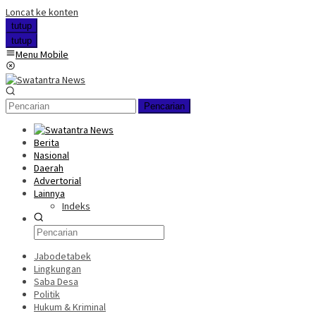
Loncat ke konten
tutup
tutup
Menu Mobile
Pencarian
Berita
Nasional
Daerah
Advertorial
Lainnya
Indeks
Jabodetabek
Lingkungan
Saba Desa
Politik
Hukum & Kriminal