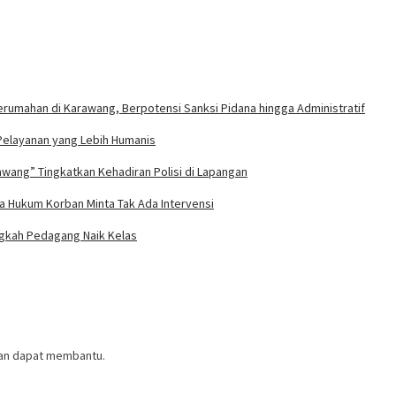
umahan di Karawang, Berpotensi Sanksi Pidana hingga Administratif
Pelayanan yang Lebih Humanis
wang” Tingkatkan Kehadiran Polisi di Lapangan
 Hukum Korban Minta Tak Ada Intervensi
ngkah Pedagang Naik Kelas
ian dapat membantu.