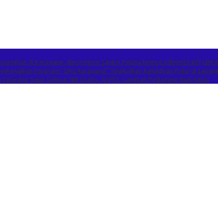
umahan di Karawang, Berpotensi Sanksi Pidana hingga Administratif
LBH 
 Perkenalkan Program “GAS Karawang” Tingkatkan Kehadiran Polisi di Lapan
Cikarang Gelar Gebyar NIB Gratis, ASPEC: Langkah Pedagang Naik Kelas