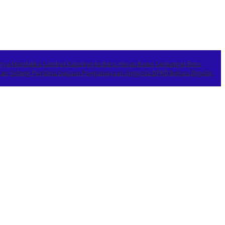
Arya Mandalika Sambut Kapolresta Baru: Harap Bawa Semangat Baru
gan
Sidang Perdana Dugaan Penganiayaan Anggota DPRD Bekasi Digelar,