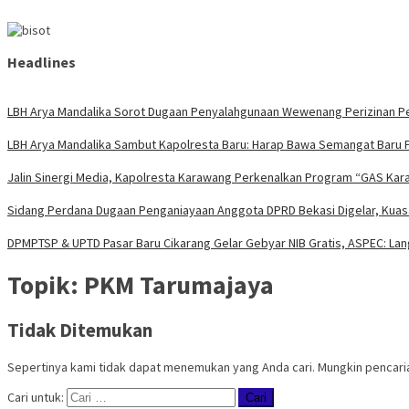
Headlines
LBH Arya Mandalika Sorot Dugaan Penyalahgunaan Wewenang Perizinan Per
LBH Arya Mandalika Sambut Kapolresta Baru: Harap Bawa Semangat Baru 
Jalin Sinergi Media, Kapolresta Karawang Perkenalkan Program “GAS Kara
Sidang Perdana Dugaan Penganiayaan Anggota DPRD Bekasi Digelar, Kuasa
DPMPTSP & UPTD Pasar Baru Cikarang Gelar Gebyar NIB Gratis, ASPEC: La
Topik:
PKM Tarumajaya
Tidak Ditemukan
Sepertinya kami tidak dapat menemukan yang Anda cari. Mungkin pencar
Cari untuk: