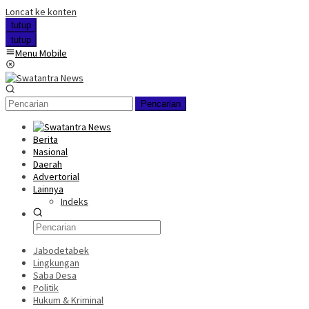
Loncat ke konten
tutup
tutup
Menu Mobile
Pencarian
Berita
Nasional
Daerah
Advertorial
Lainnya
Indeks
Jabodetabek
Lingkungan
Saba Desa
Politik
Hukum & Kriminal