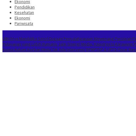
Ekonomi
Pendidikan
Kesehatan
Ekonomi
Pariwisata
Berita Terkini
LBH Arya Mandalika Sorot Dugaan Penyalahgunaan Wewenang Perizinan Per
Pelayanan yang Lebih Humanis
Jalin Sinergi Media, Kapolresta Karawang
Kuasa Hukum Korban Minta Tak Ada Intervensi
DPMPTSP & UPTD Pasar Baru 