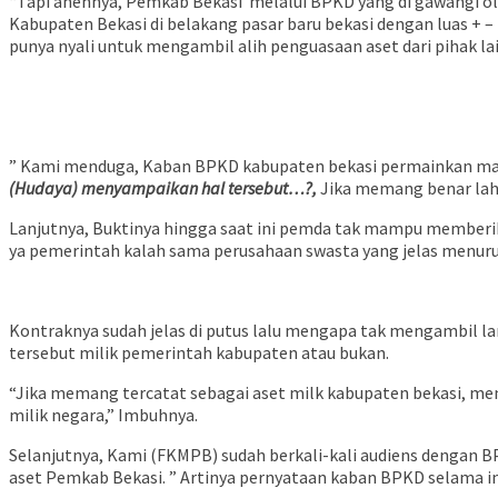
“Tapi anehnya, Pemkab Bekasi melalui BPKD yang di gawangi ol
Kabupaten Bekasi di belakang pasar baru bekasi dengan luas + 
punya nyali untuk mengambil alih penguasaan aset dari pihak la
” Kami menduga, Kaban BPKD kabupaten bekasi permainkan ma
(Hudaya) menyampaikan hal tersebut…?,
Jika memang benar laha
Lanjutnya, Buktinya hingga saat ini pemda tak mampu memberika
ya pemerintah kalah sama perusahaan swasta yang jelas menurut 
Kontraknya sudah jelas di putus lalu mengapa tak mengambil lan
tersebut milik pemerintah kabupaten atau bukan.
“Jika memang tercatat sebagai aset milk kabupaten bekasi, m
milik negara,” Imbuhnya.
Selanjutnya, Kami (FKMPB) sudah berkali-kali audiens dengan B
aset Pemkab Bekasi. ” Artinya pernyataan kaban BPKD selama 