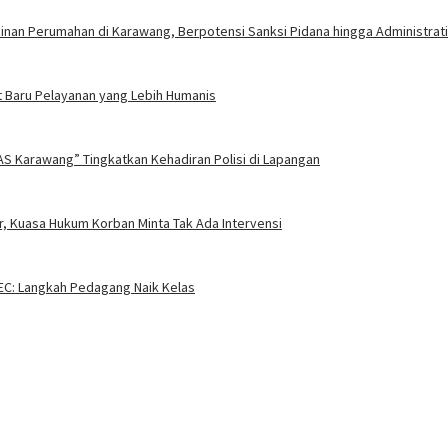
nan Perumahan di Karawang, Berpotensi Sanksi Pidana hingga Administrati
 Baru Pelayanan yang Lebih Humanis
AS Karawang” Tingkatkan Kehadiran Polisi di Lapangan
, Kuasa Hukum Korban Minta Tak Ada Intervensi
EC: Langkah Pedagang Naik Kelas