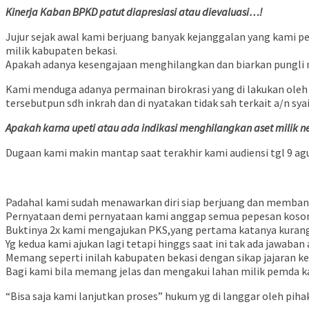
Kinerja Kaban BPKD patut diapresiasi atau dievaluasi…!
Jujur sejak awal kami berjuang banyak kejanggalan yang kami 
milik kabupaten bekasi.
Apakah adanya kesengajaan menghilangkan dan biarkan pungli men
Kami menduga adanya permainan birokrasi yang di lakukan oleh
tersebutpun sdh inkrah dan di nyatakan tidak sah terkait a/n sya
Apakah karna upeti atau ada indikasi menghilangkan aset milik
Dugaan kami makin mantap saat terakhir kami audiensi tgl 9 a
Padahal kami sudah menawarkan diri siap berjuang dan memban
Pernyataan demi pernyataan kami anggap semua pepesan koso
Buktinya 2x kami mengajukan PKS,yang pertama katanya kurang 
Yg kedua kami ajukan lagi tetapi hinggs saat ini tak ada jawab
Memang seperti inilah kabupaten bekasi dengan sikap jajaran k
Bagi kami bila memang jelas dan mengakui lahan milik pemda k
“Bisa saja kami lanjutkan proses” hukum yg di langgar oleh pi