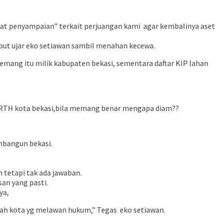
aat penyampaian” terkait perjuangan kami agar kembalinya aset
ebut ujar eko setiawan sambil menahan kecewa.
emang itu milik kabupaten bekasi, sementara daftar KIP lahan
ar RTH kota bekasi,bila memang benar mengapa diam??
mbangun bekasi.
 tetapi tak ada jawaban.
san yang pasti.
ya,
ntah kota yg melawan hukum,” Tegas eko setiawan.