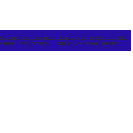
 Wewenang Perizinan Perumahan di Karawang, Berpotensi Sanksi Pidana
apolresta Karawang Perkenalkan Program “GAS Karawang” Tingkatkan