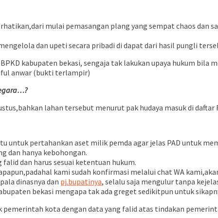
perhatikan,dari mulai pemasangan plang yang sempat chaos dan s
gelola dan upeti secara pribadi di dapat dari hasil pungli ters
 BPKD kabupaten bekasi, sengaja tak lakukan upaya hukum bila m
iful anwar (bukti terlampir)
 negara…?
gustus,bahkan lahan tersebut menurut pak hudaya masuk di daft
tu untuk pertahankan aset milik pemda agar jelas PAD untuk me
ng dan hanya kebohongan.
falid dan harus sesuai ketentuan hukum.
an apapun,padahal kami sudah konfirmasi melalui chat WA kami,akan
epala dinasnya dan
pj.bupatinya
, selalu saja mengulur tanpa kejela
abupaten bekasi mengapa tak ada greget sedikitpun untuk sikapn
hak pemerintah kota dengan data yang falid atas tindakan pemeri