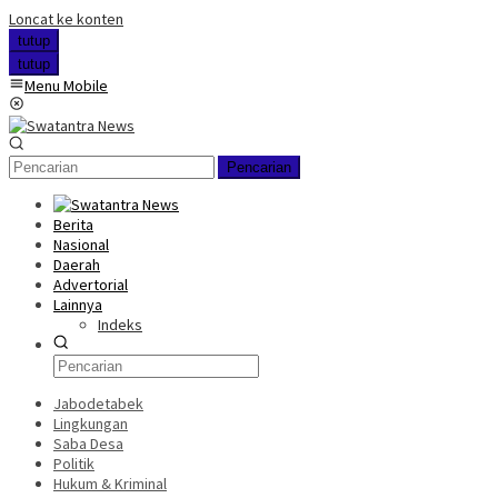
Loncat ke konten
tutup
tutup
Menu Mobile
Pencarian
Berita
Nasional
Daerah
Advertorial
Lainnya
Indeks
Jabodetabek
Lingkungan
Saba Desa
Politik
Hukum & Kriminal