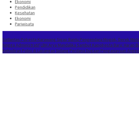
Ekonomi
Pendidikan
Kesehatan
Ekonomi
Pariwisata
Berita Terkini
Satlantas Polresta Karawang Sigap Bantu Pengendara Mogok, Derek Mot
hingga Administratif
LBH Arya Mandalika Sambut Kapolresta Baru: Harap 
Kehadiran Polisi di Lapangan
Sidang Perdana Dugaan Penganiayaan Anggota