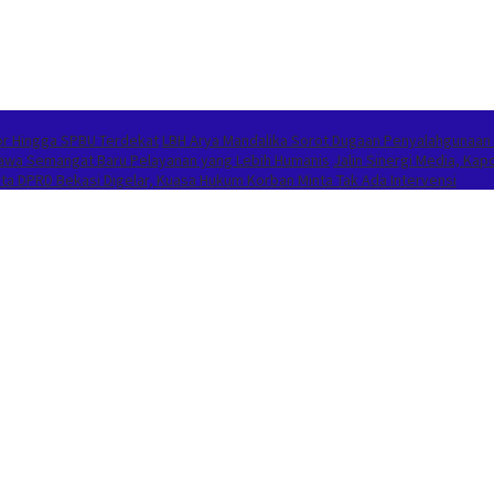
or Hingga SPBU Terdekat
LBH Arya Mandalika Sorot Dugaan Penyalahgunaan
Bawa Semangat Baru Pelayanan yang Lebih Humanis
Jalin Sinergi Media, K
 DPRD Bekasi Digelar, Kuasa Hukum Korban Minta Tak Ada Intervensi