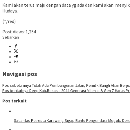
Kami akan terus maju dengan data yg ada dan kami akan menyik
Hudaya.
(*/red)
Post Views:
1,254
Sebarkan
Navigasi pos
Pos sebelumnya
Tidak Ada Pembangunan Jalan, Pemilik Bangli Akan Berjua
Pos berikutnya
Deep Kab.Bekasi : 2044 Generasi Milenial & Gen Z Harus P
Pos terkait
Satlantas Polresta Karawang Sigap Bantu Pengendara Mogok, Der