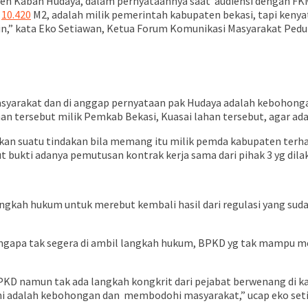
eh Kaban Hudaya, dalam pernyataannya saat audiensi dengan FKM
–
10.420
M2, adalah milik pemerintah kabupaten bekasi, tapi kenyat
in,” kata Eko Setiawan, Ketua Forum Komunikasi Masyarakat Peduli
syarakat dan di anggap pernyataan pak Hudaya adalah kebohon
n tersebut milik Pemkab Bekasi, Kuasai lahan tersebut, agar ada
n suatu tindakan bila memang itu milik pemda kabupaten terhada
bukti adanya pemutusan kontrak kerja sama dari pihak 3 yg dilak
gkah hukum untuk merebut kembali hasil dari regulasi yang sudah
engapa tak segera di ambil langkah hukum, BPKD yg tak mampu m
PKD namun tak ada langkah kongkrit dari pejabat berwenang di ka
ini adalah kebohongan dan membodohi masyarakat,” ucap eko set