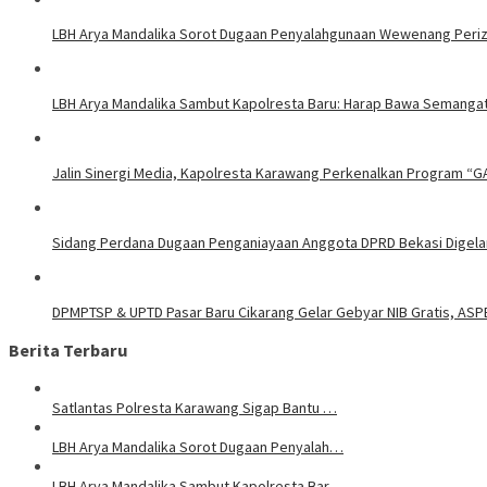
LBH Arya Mandalika Sorot Dugaan Penyalahgunaan Wewenang Perizi
LBH Arya Mandalika Sambut Kapolresta Baru: Harap Bawa Semangat
Jalin Sinergi Media, Kapolresta Karawang Perkenalkan Program “G
Sidang Perdana Dugaan Penganiayaan Anggota DPRD Bekasi Digelar
DPMPTSP & UPTD Pasar Baru Cikarang Gelar Gebyar NIB Gratis, ASP
Berita Terbaru
Satlantas Polresta Karawang Sigap Bantu …
LBH Arya Mandalika Sorot Dugaan Penyalah…
LBH Arya Mandalika Sambut Kapolresta Bar…