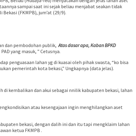
PB, Beliau (Hudaya-red) menyatakan dengan jelas lahan aset
aannya sampai saat ini sejak beliau menjabat seakan tidak
 Bekasi (FKMPB), jum’at (29/9).
gan dan pembodohan publik,
Atas dasar apa, Kaban BPKD
 PAD yang masuk, ” Cetusnya.
p penguasaan lahan yg di kuasai oleh pihak swasta, “ko bisa
ukan pemerintah kota bekasi,” Ungkapnya (data jelas).
 di kembalikan dan akui sebagai nnilik kabupaten bekasi, lahan
engkondisikan atau kesengajaan ingin menghilangkan aset
bupaten bekasi, dengan dalih ini dan itu tapi mengklaim lahan
iawan ketua FKMPB .