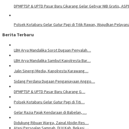
DPMPTSP & UPTD Pasar Baru Cikarang Gelar Gebyar NIB Gratis, ASP
Polsek Kotabaru Gelar Gatur Pagi di Titik Rawan, Wujudkan Pelaya
Berita Terbaru
LBH Arya Mandalika Sorot Dugaan Penyalah…
LBH Arya Mandalika Sambut Kapolresta Bar…
Jalin Sinergi Media, Kapolresta Karawang…
Sidang Perdana Dugaan Penganiayaan Anggo…
DPMPTSP & UPTD Pasar Baru Cikarang G…
Polsek Kotabaru Gelar Gatur Pagi di Titi…
Gelar Razia Pajak Kendaraan di Babelan, …
Didukung Ribuan Warga, Zainal Abidin Res…
Atasi Persoalan Sampah, DLH Kab. Bekasi …