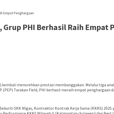
Raih Empat Penghargaan
, Grup PHI Berhasil Raih Empat
I) kembali menorehkan prestasi membanggakan. Melalui tiga a
 (PEP) Tarakan Field, PHI berhasil meraih empat penghargaan 
ekuriti SKK Migas, Kontraktor Kontrak Kerja Sama (KKKS) 2025 ya
 Performance KKKS Wilayah II (Kalimantan–Sulawesi) dan Best In