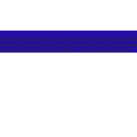
umahan di Karawang, Berpotensi Sanksi Pidana hingga Administratif
LBH 
 Perkenalkan Program “GAS Karawang” Tingkatkan Kehadiran Polisi di Lapan
Cikarang Gelar Gebyar NIB Gratis, ASPEC: Langkah Pedagang Naik Kelas