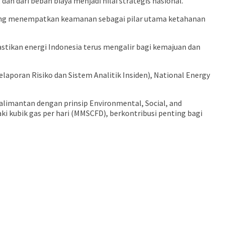
an dari beban biaya menjadi nilai strategis nasional.
 yang menempatkan keamanan sebagai pilar utama ketahanan
tikan energi Indonesia terus mengalir bagi kemajuan dan
Pelaporan Risiko dan Sistem Analitik Insiden), National Energy
alimantan dengan prinsip Environmental, Social, and
ki kubik gas per hari (MMSCFD), berkontribusi penting bagi