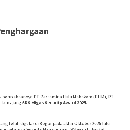
 Penghargaan
nak perusahaannya,PT Pertamina Hulu Mahakam (PHM), PT
dalam ajang
SKK Migas Security Award 2025.
ng telah digelar di Bogor pada akhir Oktober 2025 lalu
novation in Security Management Wilayah II, berkat