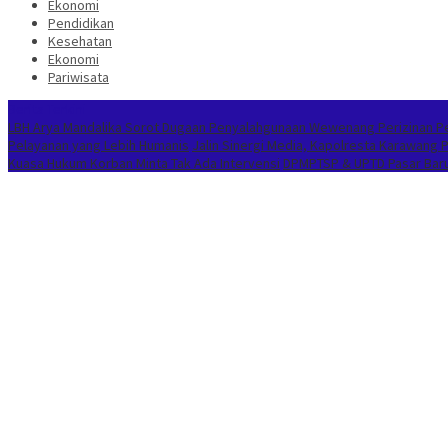
Ekonomi
Pendidikan
Kesehatan
Ekonomi
Pariwisata
Berita Terkini
LBH Arya Mandalika Sorot Dugaan Penyalahgunaan Wewenang Perizinan Per
Pelayanan yang Lebih Humanis
Jalin Sinergi Media, Kapolresta Karawang
Kuasa Hukum Korban Minta Tak Ada Intervensi
DPMPTSP & UPTD Pasar Baru 