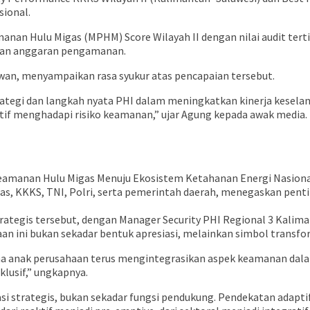
sional.
n Hulu Migas (MPHM) Score Wilayah II dengan nilai audit tert
olaan anggaran pengamanan.
an, menyampaikan rasa syukur atas pencapaian tersebut.
ategi dan langkah nyata PHI dalam meningkatkan kinerja keselam
tif menghadapi risiko keamanan,” ujar Agung kepada awak media.
Keamanan Hulu Migas Menuju Ekosistem Ketahanan Energi Nasional 
Migas, KKKS, TNI, Polri, serta pemerintah daerah, menegaskan p
ategis tersebut, dengan Manager Security PHI Regional 3 Kaliman
 ini bukan sekadar bentuk apresiasi, melainkan simbol transfo
rsama anak perusahaan terus mengintegrasikan aspek keamanan da
lusif,” ungkapnya.
rategis, bukan sekadar fungsi pendukung. Pendekatan adaptif be