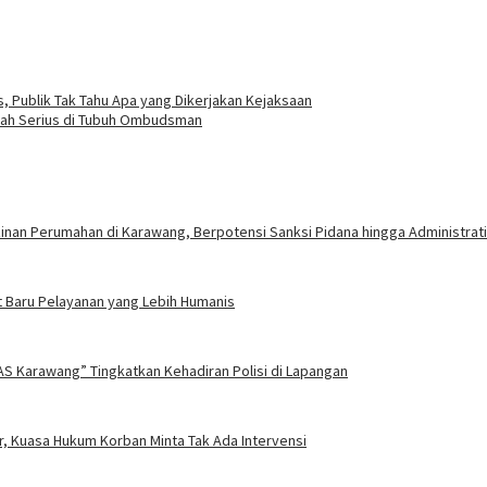
, Publik Tak Tahu Apa yang Dikerjakan Kejaksaan
lah Serius di Tubuh Ombudsman
nan Perumahan di Karawang, Berpotensi Sanksi Pidana hingga Administrati
 Baru Pelayanan yang Lebih Humanis
AS Karawang” Tingkatkan Kehadiran Polisi di Lapangan
, Kuasa Hukum Korban Minta Tak Ada Intervensi