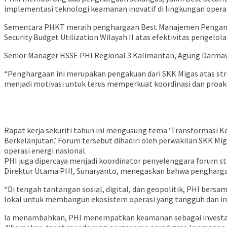
implementasi teknologi keamanan inovatif di lingkungan opera
Sementara PHKT meraih penghargaan Best Manajemen Pengamana
Security Budget Utilization Wilayah II atas efektivitas pengel
Senior Manager HSSE PHI Regional 3 Kalimantan, Agung Darmaw
“Penghargaan ini merupakan pengakuan dari SKK Migas atas str
menjadi motivasi untuk terus memperkuat koordinasi dan proak
Rapat kerja sekuriti tahun ini mengusung tema ‘Transformasi 
Berkelanjutan.’ Forum tersebut dihadiri oleh perwakilan SKK 
operasi energi nasional.
PHI juga dipercaya menjadi koordinator penyelenggara forum str
Direktur Utama PHI, Sunaryanto, menegaskan bahwa penghargaan
“Di tengah tantangan sosial, digital, dan geopolitik, PHI be
lokal untuk membangun ekosistem operasi yang tangguh dan ink
Ia menambahkan, PHI menempatkan keamanan sebagai investasi st