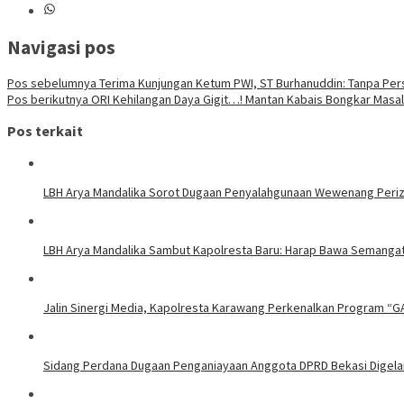
Navigasi pos
Pos sebelumnya
Terima Kunjungan Ketum PWI, ST Burhanuddin: Tanpa Pers
Pos berikutnya
ORI Kehilangan Daya Gigit…! Mantan Kabais Bongkar Masa
Pos terkait
LBH Arya Mandalika Sorot Dugaan Penyalahgunaan Wewenang Perizi
LBH Arya Mandalika Sambut Kapolresta Baru: Harap Bawa Semangat
Jalin Sinergi Media, Kapolresta Karawang Perkenalkan Program “G
Sidang Perdana Dugaan Penganiayaan Anggota DPRD Bekasi Digelar