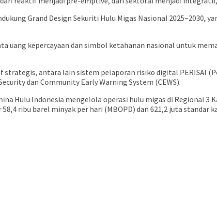
reaktif menjadi pre-emptive, dari sektoral menjadi integratif, d
ndukung Grand Design Sekuriti Hulu Migas Nasional 2025–2030,
ta uang kepercayaan dan simbol ketahanan nasional untuk memas
 strategis, antara lain sistem pelaporan risiko digital PERISAI (
Security dan Community Early Warning System (CEWS).
na Hulu Indonesia mengelola operasi hulu migas di Regional 3 K
8,4 ribu barel minyak per hari (MBOPD) dan 621,2 juta standar ka