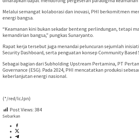
diharapkan dapat mendorong pergeseran paradigma keamanan dari 
Melalui semangat kolaborasi dan inovasi, PHI berkomitmen me
energi bangsa.
“Keamanan kini bukan sekadar benteng perlindungan, tetapi ma
kemandirian bangsa,” pungkas Sunaryanto.
Rapat kerja tersebut juga menandai peluncuran sejumlah inisiatif
Security Dashboard, serta penguatan konsep Community Based 
Sebagai bagian dari Subholding Upstream Pertamina, PT Pertami
Governance (ESG). Pada 2024, PHI mencatatkan produksi sebesar 5
keberlanjutan energi nasional.
(*/red/lcJpn)
Post Views:
384
Sebarkan