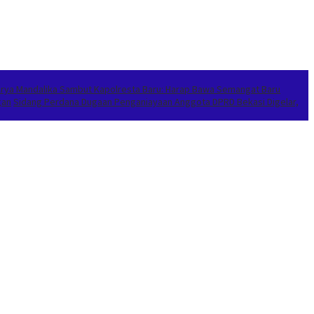
Arya Mandalika Sambut Kapolresta Baru: Harap Bawa Semangat Baru
gan
Sidang Perdana Dugaan Penganiayaan Anggota DPRD Bekasi Digelar,