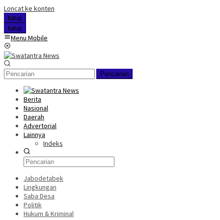
Loncat ke konten
tutup
tutup
Menu Mobile
Pencarian
Berita
Nasional
Daerah
Advertorial
Lainnya
Indeks
Jabodetabek
Lingkungan
Saba Desa
Politik
Hukum & Kriminal