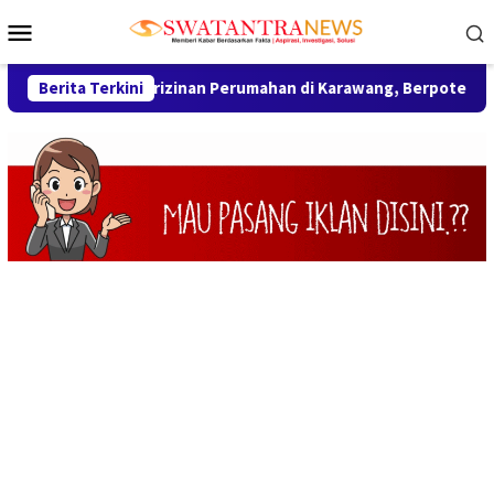
Loncat
Menu
ke
Mobile
konten
g Perizinan Perumahan di Karawang, Berpotensi Sanksi Pidana
Berita Terkini