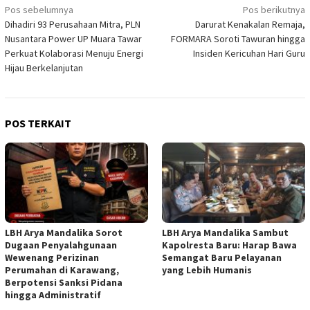
Navigasi
Pos sebelumnya
Pos berikutnya
Dihadiri 93 Perusahaan Mitra, PLN
Darurat Kenakalan Remaja,
pos
Nusantara Power UP Muara Tawar
FORMARA Soroti Tawuran hingga
Perkuat Kolaborasi Menuju Energi
Insiden Kericuhan Hari Guru
Hijau Berkelanjutan
POS TERKAIT
LBH Arya Mandalika Sorot
LBH Arya Mandalika Sambut
Dugaan Penyalahgunaan
Kapolresta Baru: Harap Bawa
Wewenang Perizinan
Semangat Baru Pelayanan
Perumahan di Karawang,
yang Lebih Humanis
Berpotensi Sanksi Pidana
hingga Administratif