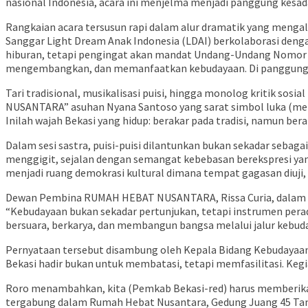
nasional Indonesia, acara ini menjelma menjadi panggung kesad
Rangkaian acara tersusun rapi dalam alur dramatik yang mengal
Sanggar Light Dream Anak Indonesia (LDAI) berkolaborasi denga
hiburan, tetapi pengingat akan mandat Undang-Undang Nomor 
mengembangkan, dan memanfaatkan kebudayaan. Di panggung in
Tari tradisional, musikalisasi puisi, hingga monolog kritik so
NUSANTARA” asuhan Nyana Santoso yang sarat simbol luka (mena
Inilah wajah Bekasi yang hidup: berakar pada tradisi, namun b
Dalam sesi sastra, puisi-puisi dilantunkan bukan sekadar sebag
menggigit, sejalan dengan semangat kebebasan berekspresi 
menjadi ruang demokrasi kultural dimana tempat gagasan diuji,
Dewan Pembina RUMAH HEBAT NUSANTARA, Rissa Curia, dalam pe
“Kebudayaan bukan sekadar pertunjukan, tetapi instrumen pera
bersuara, berkarya, dan membangun bangsa melalui jalur kebuda
Pernyataan tersebut disambung oleh Kepala Bidang Kebudayaan
Bekasi hadir bukan untuk membatasi, tetapi memfasilitasi. Kegia
Roro menambahkan, kita (Pemkab Bekasi-red) harus memberikan
tergabung dalam Rumah Hebat Nusantara, Gedung Juang 45 Tam