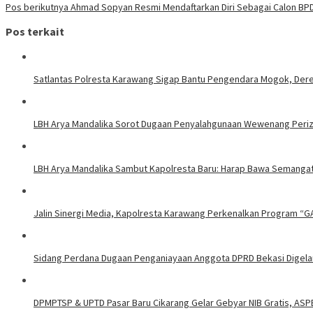
Pos berikutnya
Ahmad Sopyan Resmi Mendaftarkan Diri Sebagai Calon BP
Pos terkait
Satlantas Polresta Karawang Sigap Bantu Pengendara Mogok, Der
LBH Arya Mandalika Sorot Dugaan Penyalahgunaan Wewenang Perizi
LBH Arya Mandalika Sambut Kapolresta Baru: Harap Bawa Semangat
Jalin Sinergi Media, Kapolresta Karawang Perkenalkan Program “G
Sidang Perdana Dugaan Penganiayaan Anggota DPRD Bekasi Digelar
DPMPTSP & UPTD Pasar Baru Cikarang Gelar Gebyar NIB Gratis, ASP