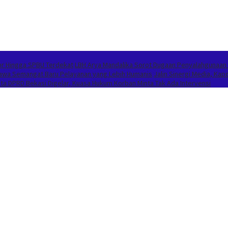
or Hingga SPBU Terdekat
LBH Arya Mandalika Sorot Dugaan Penyalahgunaan
Bawa Semangat Baru Pelayanan yang Lebih Humanis
Jalin Sinergi Media, K
 DPRD Bekasi Digelar, Kuasa Hukum Korban Minta Tak Ada Intervensi