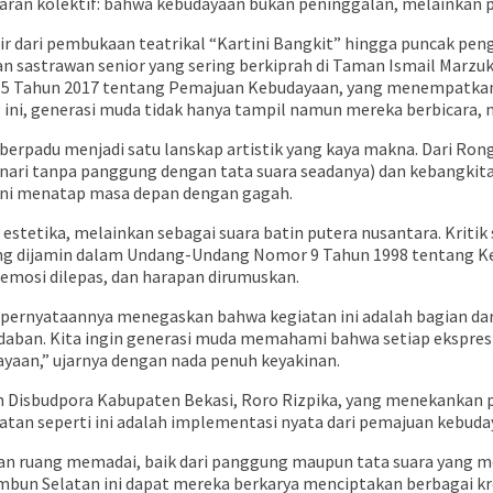
aran kolektif: bahwa kebudayaan bukan peninggalan, melainkan pe
ir dari pembukaan teatrikal “Kartini Bangkit” hingga puncak pe
n sastrawan senior yang sering berkiprah di Taman Ismail Marzuki
5 Tahun 2017 tentang Pemajuan Kebudayaan, yang menempatkan 
i, generasi muda tidak hanya tampil namun mereka berbicara,
sial berpadu menjadi satu lanskap artistik yang kaya makna. Dari
ri tanpa panggung dengan tata suara seadanya) dan kebangkitan,
erani menatap masa depan dengan gagah.
ai estetika, melainkan sebagai suara batin putera nusantara. Kri
yang dijamin dalam Undang-Undang Nomor 9 Tahun 1998 tentan
 emosi dilepas, dan harapan dirumuskan.
rnyataannya menegaskan bahwa kegiatan ini adalah bagian dari
daban. Kita ingin generasi muda memahami bahwa setiap ekspresi
yaan,” ujarnya dengan nada penuh keyakinan.
 Disbudpora Kabupaten Bekasi, Roro Rizpika, yang menekankan p
tan seperti ini adalah implementasi nyata dari pemajuan kebudayaa
 ruang memadai, baik dari panggung maupun tata suara yang mem
bun Selatan ini dapat mereka berkarya menciptakan berbagai k