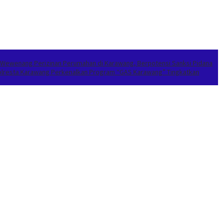
 Wewenang Perizinan Perumahan di Karawang, Berpotensi Sanksi Pidana
apolresta Karawang Perkenalkan Program “GAS Karawang” Tingkatkan