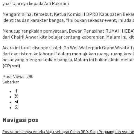
yaa? Ujarnya kepada Ani Rukmini.
Mengamini hal tersebut, Ketua Komisi II DPRD Kabupaten Bekasi
identitas dan karakter bangsa, “Ini bukan sekadar event, ini ada
Menutup rangkaian pernyataan, Dewan Penasihat RUMAH HEBAT N
dari Chairil Anwar kita belajar tentang keberanian. Malam ini,
Acara ini turut disupport oleh Go Wet Waterpark Grand Wisata T
dari ekosistem kolaboratif dalam memajukan ruang-ruang kreatif.
besar yang menghidupkan bangsa. Malam ini bukan akhir, melain
(CP/red)
Post Views:
290
Sebarkan
Navigasi pos
Pos sebelumnya
Amelia Maju sebagai Calon BPD, Siap Perjuangkan Aspira