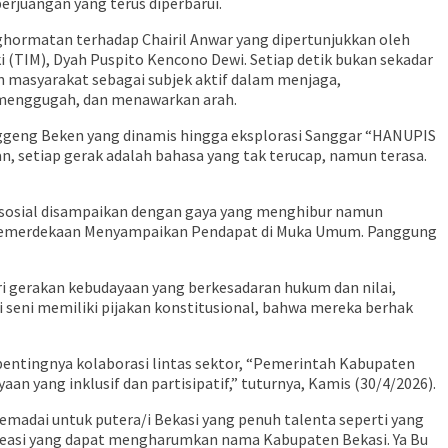
rjuangan yang terus diperbarui.
nghormatan terhadap Chairil Anwar yang dipertunjukkan oleh
 (TIM), Dyah Puspito Kencono Dewi. Setiap detik bukan sekadar
masyarakat sebagai subjek aktif dalam menjaga,
 menggugah, dan menawarkan arah.
 Ronggeng Beken yang dinamis hingga eksplorasi Sanggar “HANUPIS
 setiap gerak adalah bahasa yang tak terucap, namun terasa.
tik sosial disampaikan dengan gaya yang menghibur namun
g Kemerdekaan Menyampaikan Pendapat di Muka Umum. Panggung
 gerakan kebudayaan yang berkesadaran hukum dan nilai,
 seni memiliki pijakan konstitusional, bahwa mereka berhak
entingnya kolaborasi lintas sektor, “Pemerintah Kabupaten
n yang inklusif dan partisipatif,” tuturnya, Kamis (30/4/2026).
adai untuk putera/i Bekasi yang penuh talenta seperti yang
reasi yang dapat mengharumkan nama Kabupaten Bekasi. Ya Bu