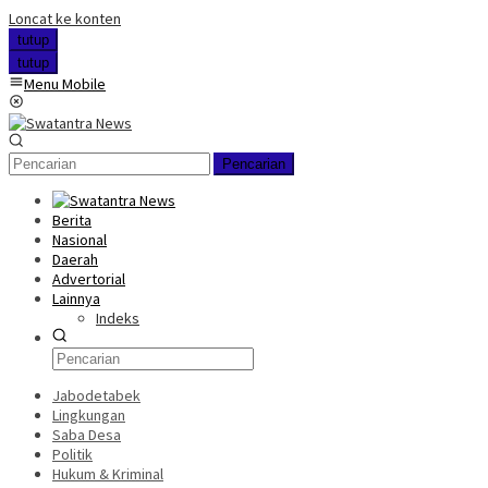
Loncat ke konten
tutup
tutup
Menu Mobile
Pencarian
Berita
Nasional
Daerah
Advertorial
Lainnya
Indeks
Jabodetabek
Lingkungan
Saba Desa
Politik
Hukum & Kriminal