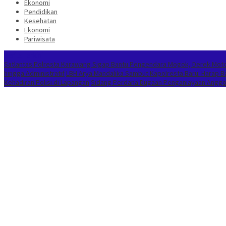
Ekonomi
Pendidikan
Kesehatan
Ekonomi
Pariwisata
Berita Terkini
Satlantas Polresta Karawang Sigap Bantu Pengendara Mogok, Derek Mot
hingga Administratif
LBH Arya Mandalika Sambut Kapolresta Baru: Harap 
Kehadiran Polisi di Lapangan
Sidang Perdana Dugaan Penganiayaan Anggota