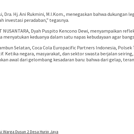
, Dra. Hj. Ani Rukmini, M.I.Kom., menegaskan bahwa dukungan le
lah investasi peradaban,” tegasnya.
USANTARA, Dyah Puspito Kencono Dewi, menyampaikan refleksi y
 kita menyatukan keduanya dalam satu napas kebudayaan agar bangsa
ambun Selatan, Coca Cola Europacific Partners Indonesia, Polsek
 Ketika negara, masyarakat, dan sektor swasta berjalan seiring, m
kan awal dari gelombang kesadaran baru: bahwa dari gelap, teran
si Warga Dusun 2 Desa Hurip Jaya