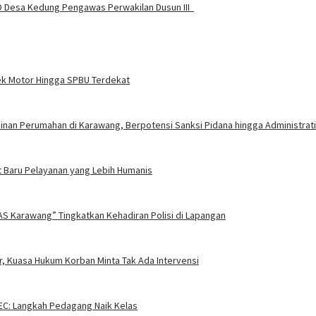
D Desa Kedung Pengawas Perwakilan Dusun III
ek Motor Hingga SPBU Terdekat
nan Perumahan di Karawang, Berpotensi Sanksi Pidana hingga Administrati
 Baru Pelayanan yang Lebih Humanis
AS Karawang” Tingkatkan Kehadiran Polisi di Lapangan
, Kuasa Hukum Korban Minta Tak Ada Intervensi
EC: Langkah Pedagang Naik Kelas