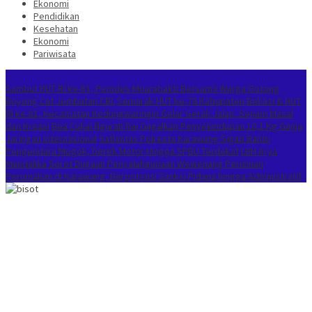
Ekonomi
Pendidikan
Kesehatan
Ekonomi
Pariwisata
Berita Terkini
Sambut HUT RI ke-81, Pemdes Muarabakti Bersama Warga Gotong
Royong Cat Jembatan CBL
Semarak HUT ke-76 Kabupaten Bekasi & HUT
RI ke-81, Kecamatan Kedungwaringin Gelar Gerak Jalan, Senam Masal
dan Kreasi
Bea Cukai Ngurah Rai Gagalkan Penyelundupan 10,1 Kg Ganja
Jaringan Internasional
Satlantas Polresta Karawang Sigap Bantu
Pengendara Mogok, Derek Motor Hingga SPBU Terdekat
LBH Arya
Mandalika Sorot Dugaan Penyalahgunaan Wewenang Perizinan
Perumahan di Karawang, Berpotensi Sanksi Pidana hingga Administratif