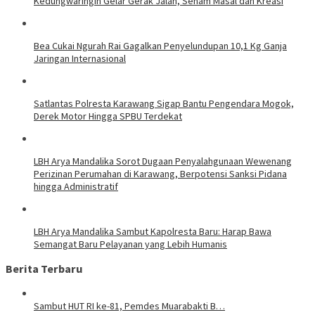
Kedungwaringin Gelar Gerak Jalan, Senam Masal dan Kreasi
Bea Cukai Ngurah Rai Gagalkan Penyelundupan 10,1 Kg Ganja
Jaringan Internasional
Satlantas Polresta Karawang Sigap Bantu Pengendara Mogok,
Derek Motor Hingga SPBU Terdekat
LBH Arya Mandalika Sorot Dugaan Penyalahgunaan Wewenang
Perizinan Perumahan di Karawang, Berpotensi Sanksi Pidana
hingga Administratif
LBH Arya Mandalika Sambut Kapolresta Baru: Harap Bawa
Semangat Baru Pelayanan yang Lebih Humanis
Berita Terbaru
Sambut HUT RI ke-81, Pemdes Muarabakti B…