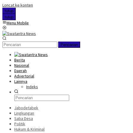
Loncat ke konten
tutup
tutup
Menu Mobile
Pencarian
Berita
Nasional
Daerah
Advertorial
Lainnya
Indeks
Jabodetabek
Lingkungan
Saba Desa
Politik
Hukum & Kriminal