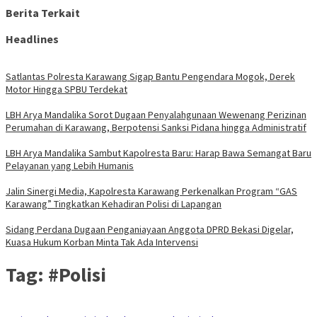
Berita Terkait
Headlines
Satlantas Polresta Karawang Sigap Bantu Pengendara Mogok, Derek
Motor Hingga SPBU Terdekat
LBH Arya Mandalika Sorot Dugaan Penyalahgunaan Wewenang Perizinan
Perumahan di Karawang, Berpotensi Sanksi Pidana hingga Administratif
LBH Arya Mandalika Sambut Kapolresta Baru: Harap Bawa Semangat Baru
Pelayanan yang Lebih Humanis
Jalin Sinergi Media, Kapolresta Karawang Perkenalkan Program “GAS
Karawang” Tingkatkan Kehadiran Polisi di Lapangan
Sidang Perdana Dugaan Penganiayaan Anggota DPRD Bekasi Digelar,
Kuasa Hukum Korban Minta Tak Ada Intervensi
Tag:
#Polisi