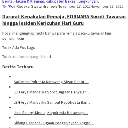
Berita
,
Hukum & Kriminal
,
Kabupaten Bekasi
,
Lingkungan
,
TNI/Polri
Redaksi Swatantranews
November 27, 2025
November 27, 2025
Darurat Kenakalan Remaja, FORMARA Soroti Tawuran
hingga Insiden Kericuhan Hari Guru
Polisi mengungkap fakta bahwa para remaja pelaku tawuran kini
semakin licin
Tidak Ada Pos Lagi.
Tidak ada laman yang di load.
Berita Terbaru
Satlantas Polresta Karawang Sigap Bantu …
LBH Arya Mandalika Sorot Dugaan Penyalah…
LBH Arya Mandalika Sambut Kapolresta Bar…
Jalin Sinergi Media, Kapolresta Karawang…
Sidang Perdana Dugaan Penganiayaan Anggo…