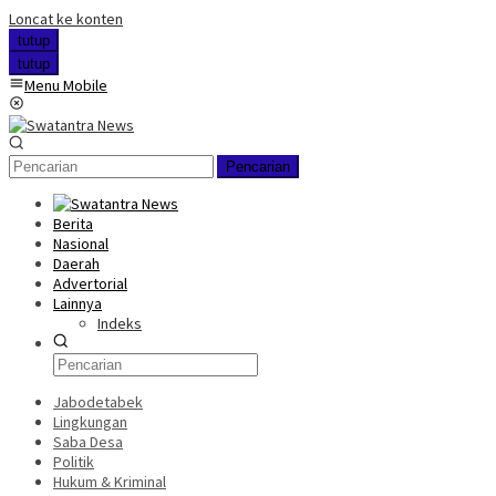
Loncat ke konten
tutup
tutup
Menu Mobile
Pencarian
Berita
Nasional
Daerah
Advertorial
Lainnya
Indeks
Jabodetabek
Lingkungan
Saba Desa
Politik
Hukum & Kriminal