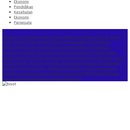
Ekonomi
Pendidikan
Kesehatan
Ekonomi
Pariwisata
Berita Terkini
Satlantas Polresta Karawang Sigap Bantu Pengendara Mogok, Derek
Motor Hingga SPBU Terdekat
LBH Arya Mandalika Sorot Dugaan
Penyalahgunaan Wewenang Perizinan Perumahan di Karawang,
Berpotensi Sanksi Pidana hingga Administratif
LBH Arya Mandalika
Sambut Kapolresta Baru: Harap Bawa Semangat Baru Pelayanan yang
Lebih Humanis
Jalin Sinergi Media, Kapolresta Karawang Perkenalkan
Program “GAS Karawang” Tingkatkan Kehadiran Polisi di Lapangan
Sidang Perdana Dugaan Penganiayaan Anggota DPRD Bekasi Digelar,
Kuasa Hukum Korban Minta Tak Ada Intervensi