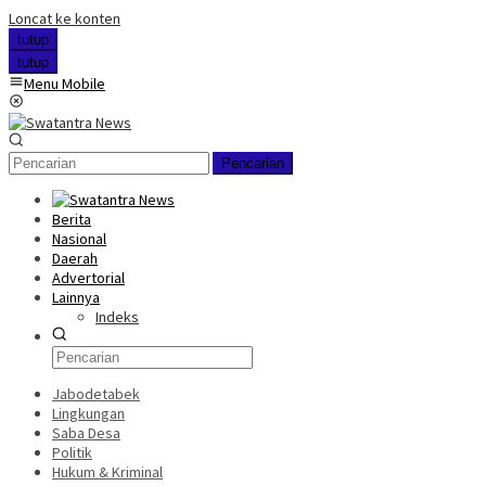
Loncat ke konten
tutup
tutup
Menu Mobile
Pencarian
Berita
Nasional
Daerah
Advertorial
Lainnya
Indeks
Jabodetabek
Lingkungan
Saba Desa
Politik
Hukum & Kriminal