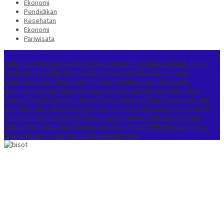
Ekonomi
Pendidikan
Kesehatan
Ekonomi
Pariwisata
Berita Terkini
Satlantas Polresta Karawang Sigap Bantu Pengendara Mogok, Derek
Motor Hingga SPBU Terdekat
LBH Arya Mandalika Sorot Dugaan
Penyalahgunaan Wewenang Perizinan Perumahan di Karawang,
Berpotensi Sanksi Pidana hingga Administratif
LBH Arya Mandalika
Sambut Kapolresta Baru: Harap Bawa Semangat Baru Pelayanan yang
Lebih Humanis
Jalin Sinergi Media, Kapolresta Karawang Perkenalkan
Program “GAS Karawang” Tingkatkan Kehadiran Polisi di Lapangan
Sidang Perdana Dugaan Penganiayaan Anggota DPRD Bekasi Digelar,
Kuasa Hukum Korban Minta Tak Ada Intervensi