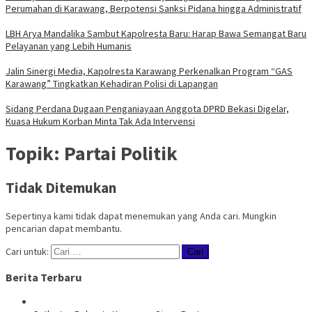
Perumahan di Karawang, Berpotensi Sanksi Pidana hingga Administratif
LBH Arya Mandalika Sambut Kapolresta Baru: Harap Bawa Semangat Baru
Pelayanan yang Lebih Humanis
Jalin Sinergi Media, Kapolresta Karawang Perkenalkan Program “GAS
Karawang” Tingkatkan Kehadiran Polisi di Lapangan
Sidang Perdana Dugaan Penganiayaan Anggota DPRD Bekasi Digelar,
Kuasa Hukum Korban Minta Tak Ada Intervensi
Topik:
Partai Politik
Tidak Ditemukan
Sepertinya kami tidak dapat menemukan yang Anda cari. Mungkin
pencarian dapat membantu.
Cari untuk:
Berita Terbaru