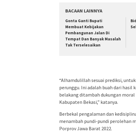
BACAAN LAINNYA
Gonta Ganti Bupati
Bi
Membuat Kebijakan
Se
Pembangunan Jalan Di
Tempat Dan Banyak Masalah
Tak Terselesaikan
“Alhamdulillah sesuai prediksi, untu
perunggu. Ini adalah buah dari hasil 
belakang ditambah dukungan moral 
Kabupaten Bekasi,” katanya.
Berbekal pengalaman dan kedisiplina
menambah pundi-pundi perolehan m
Porprov Jawa Barat 2022.