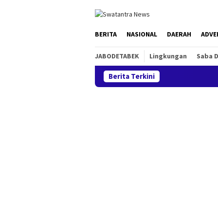
Loncat
tutup
ke
konten
BERITA
NASIONAL
DAERAH
ADVE
JABODETABEK
Lingkungan
Saba 
Berita Terkini
Sa