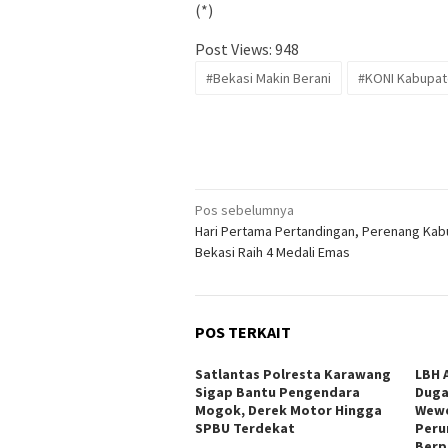
(*)
Post Views:
948
#Bekasi Makin Berani
#KONI Kabupat
Navigasi
Pos sebelumnya
Hari Pertama Pertandingan, Perenang Ka
pos
Bekasi Raih 4 Medali Emas
POS TERKAIT
Satlantas Polresta Karawang
LBH 
Sigap Bantu Pengendara
Duga
Mogok, Derek Motor Hingga
Wewe
SPBU Terdekat
Peru
Berp