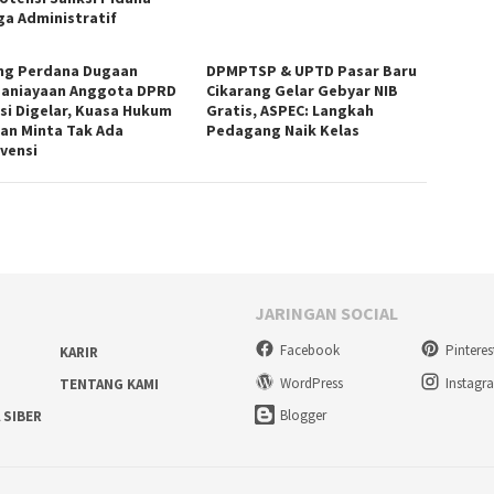
ga Administratif
ng Perdana Dugaan
DPMPTSP & UPTD Pasar Baru
aniayaan Anggota DPRD
Cikarang Gelar Gebyar NIB
si Digelar, Kuasa Hukum
Gratis, ASPEC: Langkah
an Minta Tak Ada
Pedagang Naik Kelas
rvensi
JARINGAN SOCIAL
Facebook
Pinteres
KARIR
WordPress
Instagr
TENTANG KAMI
Blogger
 SIBER