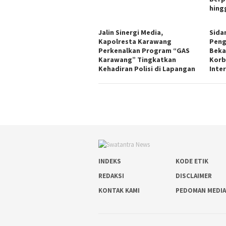
hing
Jalin Sinergi Media,
Sida
Kapolresta Karawang
Peng
Perkenalkan Program “GAS
Beka
Karawang” Tingkatkan
Korb
Kehadiran Polisi di Lapangan
Inte
INDEKS
KODE ETIK
REDAKSI
DISCLAIMER
KONTAK KAMI
PEDOMAN MEDIA