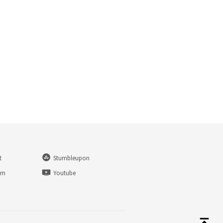
t
Stumbleupon
am
Youtube