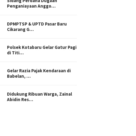
Sidang Perdana Dugaan
Penganiayaan Anggo…
DPMPTSP & UPTD Pasar Baru
Cikarang G…
Polsek Kotabaru Gelar Gatur Pagi
di Titi…
Gelar Razia Pajak Kendaraan di
Babelan, …
Didukung Ribuan Warga, Zainal
Abidin Res…