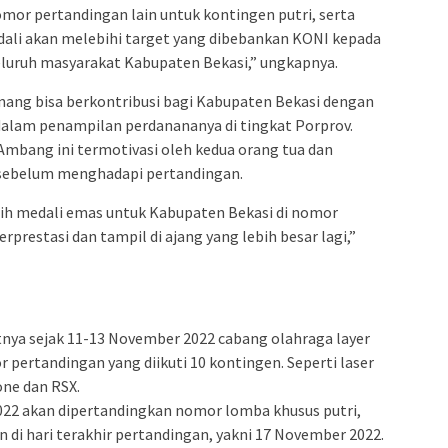
mor pertandingan lain untuk kontingen putri, serta
dali akan melebihi target yang dibebankan KONI kepada
eluruh masyarakat Kabupaten Bekasi,” ungkapnya.
ng bisa berkontribusi bagi Kabupaten Bekasi dengan
lam penampilan perdanananya di tingkat Porprov.
 Ambang ini termotivasi oleh kedua orang tua dan
n sebelum menghadapi pertandingan.
aih medali emas untuk Kabupaten Bekasi di nomor
prestasi dan tampil di ajang yang lebih besar lagi,”
tnya sejak 11-13 November 2022 cabang olahraga layer
ertandingan yang diikuti 10 kontingen. Seperti laser
 one dan RSX.
022 akan dipertandingkan nomor lomba khusus putri,
 di hari terakhir pertandingan, yakni 17 November 2022.