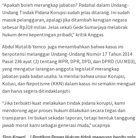
“Apakah boleh merangkap jabatan? Padahal dalam Undang-
Undang Tindak Pidana Korupsi sudah jelas dilarang. Ini sudah
masuk pelanggaran, apalagi jika ditambah kerugian negara
sebesar Rp319 miliar. Jelas sekali Gede Sumarjaya melabrak
hukum demi kepentingan pribadi,” kritik Anggas.
Abdul Mutalib Yamco juga menambahkan bahwa kasus ini
berpotensi melanggar Undang-Undang Nomor 17 Tahun 2014
Pasal 236 ayat (2) tentang MPR, DPR, DPD, dan DPRD (UU MD3),
yang mengatur larangan anggota legislatif merangkap
jabatan pada badan usaha. Ia menilai bahwa unsur Korupsi,
Kolusi, dan Nepotisme (KKN) dalam kasus ini semakin menguat
dan harus segera ditindaklanjuti.
“Jika terbukti kuat melakukan tindak pidana korupsi, kami
mendorong agar proses hukum dilakukan secara tegas dan
transparan. Ini bukan sekadar laporan, tetapi bentuk tanggung
jawab moral kami sebagai generasi muda,” ucapnya.
Siap Kawal…! Pastikan Proses Hukum tidak menguap begitu saja