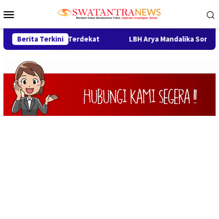
Loncat
Menu
ke
Mobile
konten
Hingga SPBU Terdekat
Berita Terkini
LBH Arya Mandalika Sorot Dugaan 