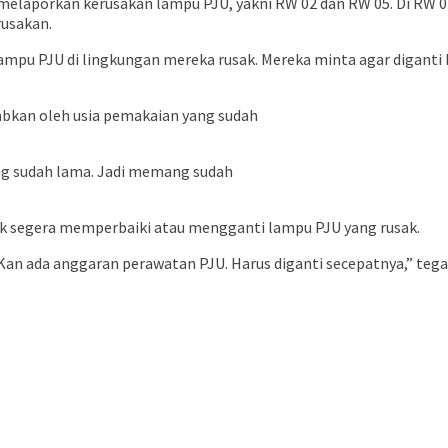
 melaporkan kerusakan lampu PJU, yakni RW 02 dan RW 05. Di RW 0
rusakan.
pu PJU di lingkungan mereka rusak. Mereka minta agar diganti ba
abkan oleh usia pemakaian yang sudah
ng sudah lama. Jadi memang sudah
uk segera memperbaiki atau mengganti lampu PJU yang rusak.
. Kan ada anggaran perawatan PJU. Harus diganti secepatnya,” tega