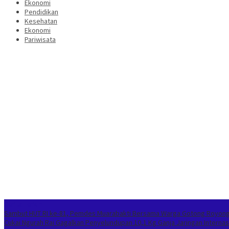
Ekonomi
Pendidikan
Kesehatan
Ekonomi
Pariwisata
Berita Terkini
Sambut HUT RI ke-81, Pemdes Muarabakti Bersama Warga Gotong Royong
Cukai Ngurah Rai Gagalkan Penyelundupan 10,1 Kg Ganja Jaringan Internas