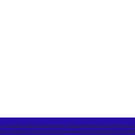
 Cat Jembatan CBL
Semarak HUT ke-76 Kabupaten Bekasi & HUT RI ke-81, K
ional
Satlantas Polresta Karawang Sigap Bantu Pengendara Mogok, Derek 