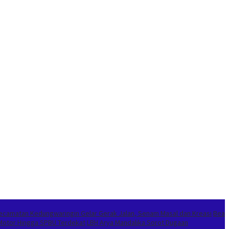
ecamatan Kedungwaringin Gelar Gerak Jalan, Senam Masal dan Kreasi
Bea
Motor Hingga SPBU Terdekat
LBH Arya Mandalika Sorot Dugaan