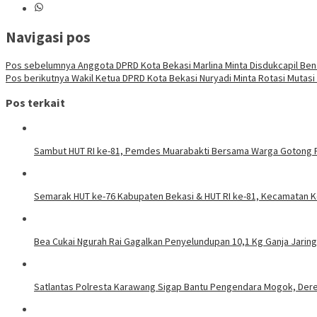
Navigasi pos
Pos sebelumnya
Anggota DPRD Kota Bekasi Marlina Minta Disdukcapil Be
Pos berikutnya
Wakil Ketua DPRD Kota Bekasi Nuryadi Minta Rotasi Muta
Pos terkait
Sambut HUT RI ke-81, Pemdes Muarabakti Bersama Warga Gotong 
Semarak HUT ke-76 Kabupaten Bekasi & HUT RI ke-81, Kecamatan K
Bea Cukai Ngurah Rai Gagalkan Penyelundupan 10,1 Kg Ganja Jaring
Satlantas Polresta Karawang Sigap Bantu Pengendara Mogok, Der