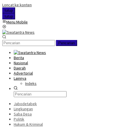
Loncat ke konten
tutup
tutup
Menu Mobile
Pencarian
Berita
Nasional
Daerah
Advertorial
Lainnya
Indeks
Jabodetabek
Lingkungan
Saba Desa
Politik
Hukum & Kriminal