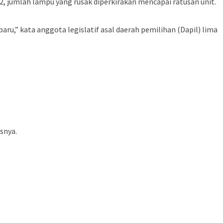
2, jumlah lampu yang rusak diperkirakan mencapai ratusan unit.
ru,” kata anggota legislatif asal daerah pemilihan (Dapil) lima
snya.