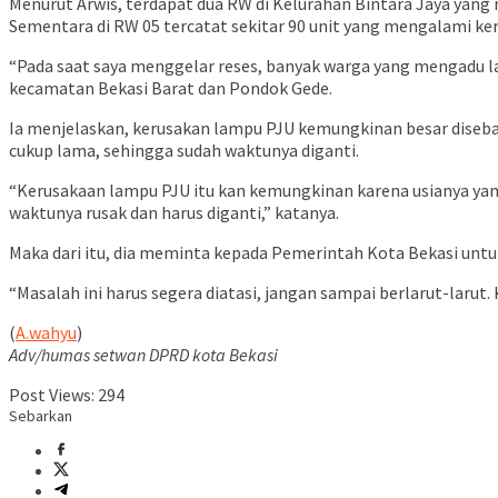
Menurut Arwis, terdapat dua RW di Kelurahan Bintara Jaya yang
Sementara di RW 05 tercatat sekitar 90 unit yang mengalami ke
“Pada saat saya menggelar reses, banyak warga yang mengadu lam
kecamatan Bekasi Barat dan Pondok Gede.
Ia menjelaskan, kerusakan lampu PJU kemungkinan besar diseb
cukup lama, sehingga sudah waktunya diganti.
“Kerusakaan lampu PJU itu kan kemungkinan karena usianya ya
waktunya rusak dan harus diganti,” katanya.
Maka dari itu, dia meminta kepada Pemerintah Kota Bekasi unt
“Masalah ini harus segera diatasi, jangan sampai berlarut-larut
(
A.wahyu
)
Adv/humas setwan DPRD kota Bekasi
Post Views:
294
Sebarkan