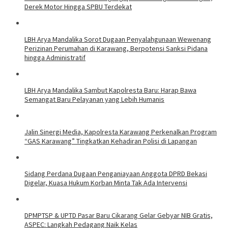
Derek Motor Hingga SPBU Terdekat
LBH Arya Mandalika Sorot Dugaan Penyalahgunaan Wewenang
Perizinan Perumahan di Karawang, Berpotensi Sanksi Pidana
hingga Administratif
LBH Arya Mandalika Sambut Kapolresta Baru: Harap Bawa
Semangat Baru Pelayanan yang Lebih Humanis
Jalin Sinergi Media, Kapolresta Karawang Perkenalkan Program
“GAS Karawang” Tingkatkan Kehadiran Polisi di Lapangan
Sidang Perdana Dugaan Penganiayaan Anggota DPRD Bekasi
Digelar, Kuasa Hukum Korban Minta Tak Ada Intervensi
DPMPTSP & UPTD Pasar Baru Cikarang Gelar Gebyar NIB Gratis,
ASPEC: Langkah Pedagang Naik Kelas