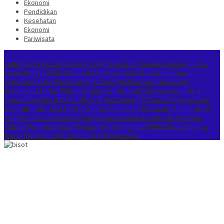
Ekonomi
Pendidikan
Kesehatan
Ekonomi
Pariwisata
Berita Terkini
Satlantas Polresta Karawang Sigap Bantu Pengendara Mogok, Derek
Motor Hingga SPBU Terdekat
LBH Arya Mandalika Sorot Dugaan
Penyalahgunaan Wewenang Perizinan Perumahan di Karawang,
Berpotensi Sanksi Pidana hingga Administratif
LBH Arya Mandalika
Sambut Kapolresta Baru: Harap Bawa Semangat Baru Pelayanan yang
Lebih Humanis
Jalin Sinergi Media, Kapolresta Karawang Perkenalkan
Program “GAS Karawang” Tingkatkan Kehadiran Polisi di Lapangan
Sidang Perdana Dugaan Penganiayaan Anggota DPRD Bekasi Digelar,
Kuasa Hukum Korban Minta Tak Ada Intervensi