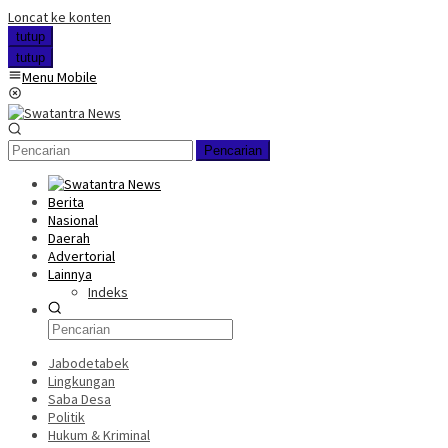
Loncat ke konten
tutup
tutup
Menu Mobile
Pencarian
Berita
Nasional
Daerah
Advertorial
Lainnya
Indeks
Jabodetabek
Lingkungan
Saba Desa
Politik
Hukum & Kriminal