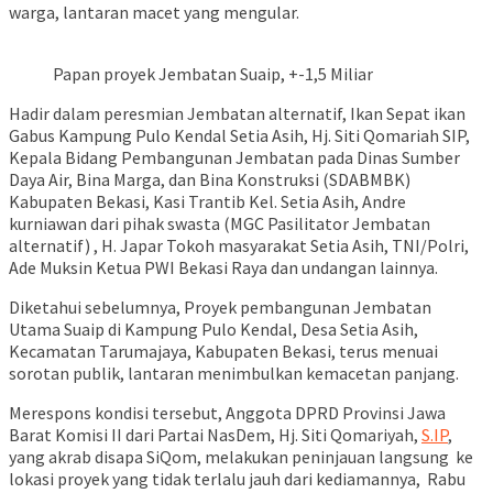
warga, lantaran macet yang mengular.
Papan proyek Jembatan Suaip, +-1,5 Miliar
Hadir dalam peresmian Jembatan alternatif, Ikan Sepat ikan
Gabus Kampung Pulo Kendal Setia Asih, Hj. Siti Qomariah SIP,
Kepala Bidang Pembangunan Jembatan pada Dinas Sumber
Daya Air, Bina Marga, dan Bina Konstruksi (SDABMBK)
Kabupaten Bekasi, Kasi Trantib Kel. Setia Asih, Andre
kurniawan dari pihak swasta (MGC Pasilitator Jembatan
alternatif) , H. Japar Tokoh masyarakat Setia Asih, TNI/Polri,
Ade Muksin Ketua PWI Bekasi Raya dan undangan lainnya.
Diketahui sebelumnya, Proyek pembangunan Jembatan
Utama Suaip di Kampung Pulo Kendal, Desa Setia Asih,
Kecamatan Tarumajaya, Kabupaten Bekasi, terus menuai
sorotan publik, lantaran menimbulkan kemacetan panjang.
Merespons kondisi tersebut, Anggota DPRD Provinsi Jawa
Barat Komisi II dari Partai NasDem, Hj. Siti Qomariyah,
S.IP
,
yang akrab disapa SiQom, melakukan peninjauan langsung ke
lokasi proyek yang tidak terlalu jauh dari kediamannya, Rabu