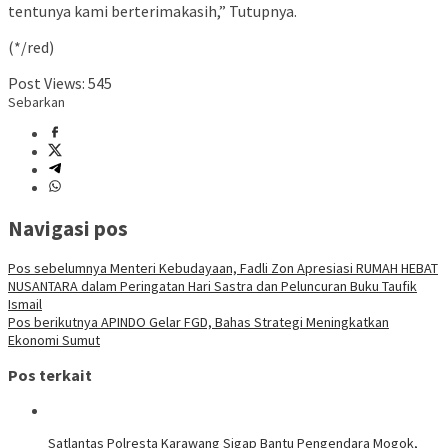
tentunya kami berterimakasih,” Tutupnya.
(*/red)
Post Views:
545
Sebarkan
Navigasi pos
Pos sebelumnya
Menteri Kebudayaan, Fadli Zon Apresiasi RUMAH HEBAT
NUSANTARA dalam Peringatan Hari Sastra dan Peluncuran Buku Taufik
Ismail
Pos berikutnya
APINDO Gelar FGD, Bahas Strategi Meningkatkan
Ekonomi Sumut
Pos terkait
Satlantas Polresta Karawang Sigap Bantu Pengendara Mogok,