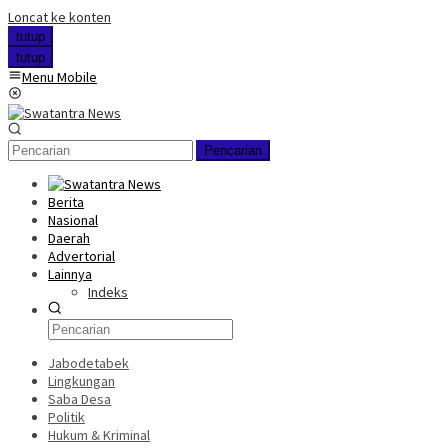
Loncat ke konten
tutup
tutup
Menu Mobile
Pencarian
Berita
Nasional
Daerah
Advertorial
Lainnya
Indeks
Jabodetabek
Lingkungan
Saba Desa
Politik
Hukum & Kriminal