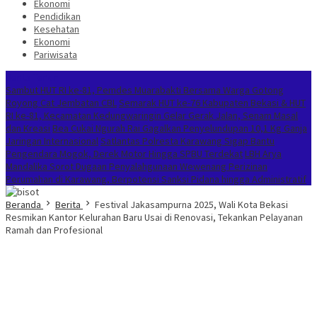
Ekonomi
Pendidikan
Kesehatan
Ekonomi
Pariwisata
Berita Terkini
Sambut HUT RI ke-81, Pemdes Muarabakti Bersama Warga Gotong
Royong Cat Jembatan CBL
Semarak HUT ke-76 Kabupaten Bekasi & HUT
RI ke-81, Kecamatan Kedungwaringin Gelar Gerak Jalan, Senam Masal
dan Kreasi
Bea Cukai Ngurah Rai Gagalkan Penyelundupan 10,1 Kg Ganja
Jaringan Internasional
Satlantas Polresta Karawang Sigap Bantu
Pengendara Mogok, Derek Motor Hingga SPBU Terdekat
LBH Arya
Mandalika Sorot Dugaan Penyalahgunaan Wewenang Perizinan
Perumahan di Karawang, Berpotensi Sanksi Pidana hingga Administratif
Beranda
Berita
Festival Jakasampurna 2025, Wali Kota Bekasi
Resmikan Kantor Kelurahan Baru Usai di Renovasi, Tekankan Pelayanan
Ramah dan Profesional