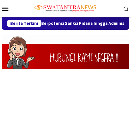
Loncat
Menu
ke
Mobile
konten
awang, Berpotensi Sanksi Pidana hingga Administratif
Berita Terkini