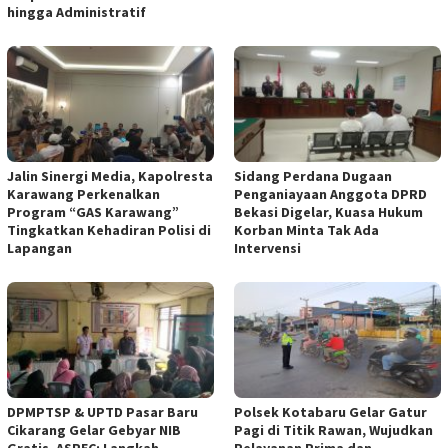
hingga Administratif
Jalin Sinergi Media, Kapolresta
Sidang Perdana Dugaan
Karawang Perkenalkan
Penganiayaan Anggota DPRD
Program “GAS Karawang”
Bekasi Digelar, Kuasa Hukum
Tingkatkan Kehadiran Polisi di
Korban Minta Tak Ada
Lapangan
Intervensi
DPMPTSP & UPTD Pasar Baru
Polsek Kotabaru Gelar Gatur
Cikarang Gelar Gebyar NIB
Pagi di Titik Rawan, Wujudkan
Gratis, ASPEC: Langkah
Pelayanan Prima dan