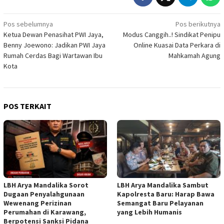
Navigasi
Pos sebelumnya
Pos berikutnya
Ketua Dewan Penasihat PWI Jaya,
Modus Canggih..! Sindikat Penipu
pos
Benny Joewono: Jadikan PWI Jaya
Online Kuasai Data Perkara di
Rumah Cerdas Bagi Wartawan Ibu
Mahkamah Agung
Kota
POS TERKAIT
LBH Arya Mandalika Sorot
LBH Arya Mandalika Sambut
Dugaan Penyalahgunaan
Kapolresta Baru: Harap Bawa
Wewenang Perizinan
Semangat Baru Pelayanan
Perumahan di Karawang,
yang Lebih Humanis
Berpotensi Sanksi Pidana