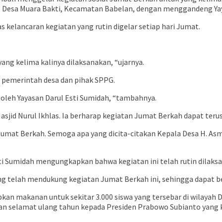
k, Desa Muara Bakti, Kecamatan Babelan, dengan menggandeng Yay
kelancaran kegiatan yang rutin digelar setiap hari Jumat.
 yang kelima kalinya dilaksanakan, “ujarnya.
ra pemerintah desa dan pihak SPPG.
 oleh Yayasan Darul Esti Sumidah, “tambahnya.
asjid Nurul Ikhlas. Ia berharap kegiatan Jumat Berkah dapat teru
Jumat Berkah. Semoga apa yang dicita-citakan Kepala Desa H. Asm
sti Sumidah mengungkapkan bahwa kegiatan ini telah rutin dilak
g telah mendukung kegiatan Jumat Berkah ini, sehingga dapat be
n makanan untuk sekitar 3.000 siswa yang tersebar di wilayah D
n selamat ulang tahun kepada Presiden Prabowo Subianto yang k