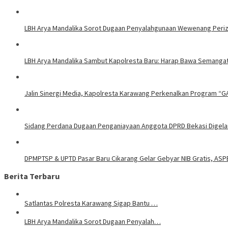
LBH Arya Mandalika Sorot Dugaan Penyalahgunaan Wewenang Perizi
LBH Arya Mandalika Sambut Kapolresta Baru: Harap Bawa Semangat
Jalin Sinergi Media, Kapolresta Karawang Perkenalkan Program “G
Sidang Perdana Dugaan Penganiayaan Anggota DPRD Bekasi Digelar
DPMPTSP & UPTD Pasar Baru Cikarang Gelar Gebyar NIB Gratis, ASP
Berita Terbaru
Satlantas Polresta Karawang Sigap Bantu …
LBH Arya Mandalika Sorot Dugaan Penyalah…