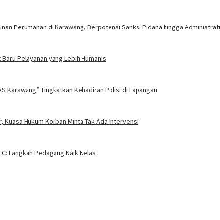
nan Perumahan di Karawang, Berpotensi Sanksi Pidana hingga Administrati
 Baru Pelayanan yang Lebih Humanis
AS Karawang” Tingkatkan Kehadiran Polisi di Lapangan
, Kuasa Hukum Korban Minta Tak Ada Intervensi
EC: Langkah Pedagang Naik Kelas