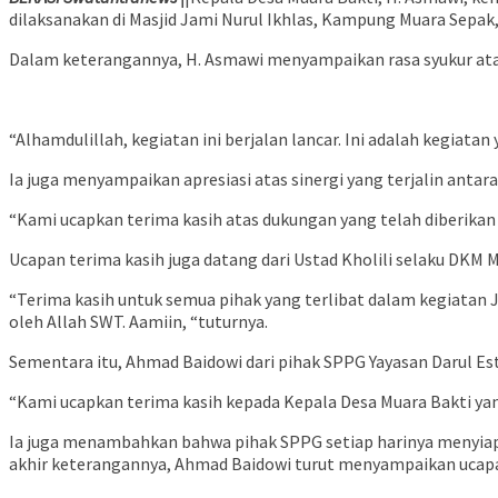
dilaksanakan di Masjid Jami Nurul Ikhlas, Kampung Muara Sepa
Dalam keterangannya, H. Asmawi menyampaikan rasa syukur atas 
“Alhamdulillah, kegiatan ini berjalan lancar. Ini adalah kegiatan
Ia juga menyampaikan apresiasi atas sinergi yang terjalin anta
“Kami ucapkan terima kasih atas dukungan yang telah diberikan
Ucapan terima kasih juga datang dari Ustad Kholili selaku DKM M
“Terima kasih untuk semua pihak yang terlibat dalam kegiatan 
oleh Allah SWT. Aamiin, “tuturnya.
Sementara itu, Ahmad Baidowi dari pihak SPPG Yayasan Darul E
“Kami ucapkan terima kasih kepada Kepala Desa Muara Bakti yan
Ia juga menambahkan bahwa pihak SPPG setiap harinya menyiapka
akhir keterangannya, Ahmad Baidowi turut menyampaikan ucapa