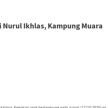
i Nurul Ikhlas, Kampung Muara
kalinya. Kegiatan yang berlangsung pada Jumat (17/10/2025) ini