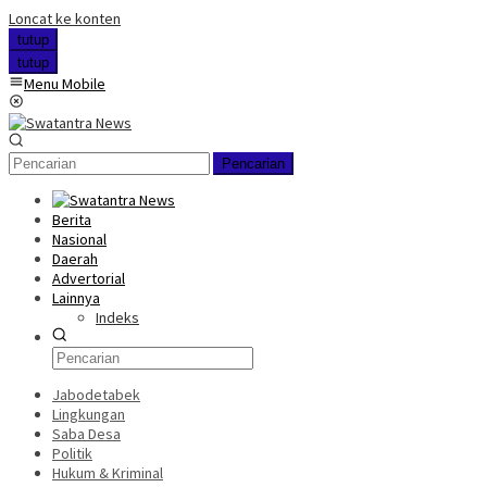
Loncat ke konten
tutup
tutup
Menu Mobile
Pencarian
Berita
Nasional
Daerah
Advertorial
Lainnya
Indeks
Jabodetabek
Lingkungan
Saba Desa
Politik
Hukum & Kriminal