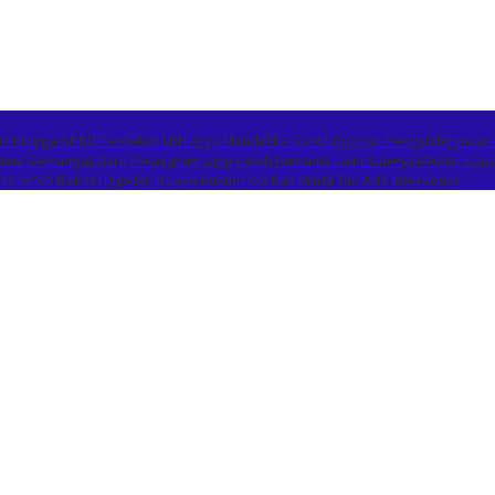
or Hingga SPBU Terdekat
LBH Arya Mandalika Sorot Dugaan Penyalahgunaan
Bawa Semangat Baru Pelayanan yang Lebih Humanis
Jalin Sinergi Media, K
 DPRD Bekasi Digelar, Kuasa Hukum Korban Minta Tak Ada Intervensi