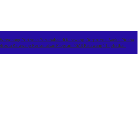
 Wewenang Perizinan Perumahan di Karawang, Berpotensi Sanksi Pidana
apolresta Karawang Perkenalkan Program “GAS Karawang” Tingkatkan