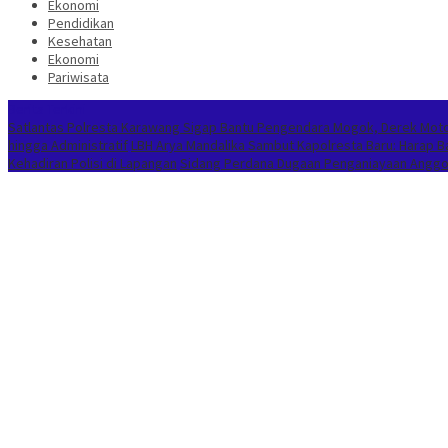
Ekonomi
Pendidikan
Kesehatan
Ekonomi
Pariwisata
Berita Terkini
Satlantas Polresta Karawang Sigap Bantu Pengendara Mogok, Derek Mot
hingga Administratif
LBH Arya Mandalika Sambut Kapolresta Baru: Harap 
Kehadiran Polisi di Lapangan
Sidang Perdana Dugaan Penganiayaan Anggota