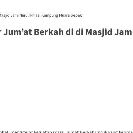
asjid Jami Nurul Ikhlas, Kampung Muara Sepak
Jum’at Berkah di di Masjid Jam
mbali menggelar kegiatan sosial Jumat Berkah untuk yang kelima 