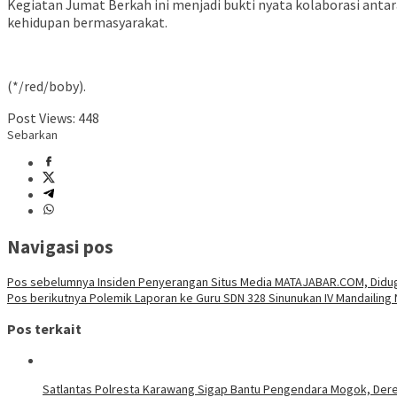
Kegiatan Jumat Berkah ini menjadi bukti nyata kolaborasi anta
kehidupan bermasyarakat.
(*/red/boby).
Post Views:
448
Sebarkan
Navigasi pos
Pos sebelumnya
Insiden Penyerangan Situs Media MATAJABAR.COM, Didug
Pos berikutnya
Polemik Laporan ke Guru SDN 328 Sinunukan IV Mandailing 
Pos terkait
Satlantas Polresta Karawang Sigap Bantu Pengendara Mogok, Der