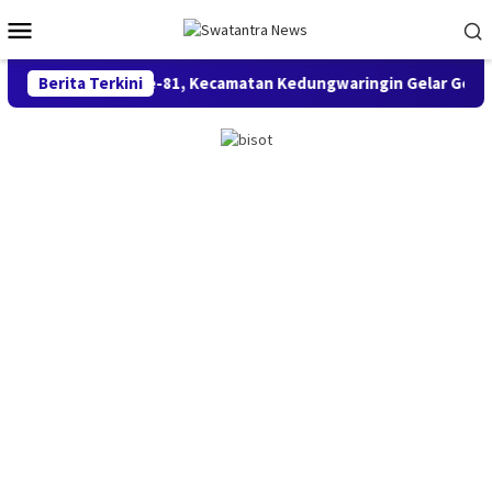
Loncat
Menu
ke
Mobile
konten
si & HUT RI ke-81, Kecamatan Kedungwaringin Gelar Gerak Jala
Berita Terkini