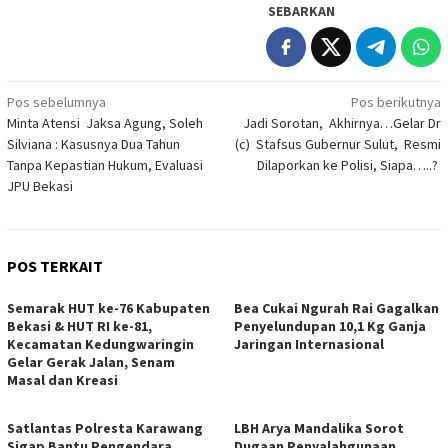
SEBARKAN
Navigasi
Pos sebelumnya
Pos berikutnya
Minta Atensi Jaksa Agung, Soleh
Jadi Sorotan, Akhirnya…Gelar Dr
pos
Silviana : Kasusnya Dua Tahun
(c) Stafsus Gubernur Sulut, Resmi
Tanpa Kepastian Hukum, Evaluasi
Dilaporkan ke Polisi, Siapa…..?
JPU Bekasi
POS TERKAIT
Semarak HUT ke-76 Kabupaten
Bea Cukai Ngurah Rai Gagalkan
Bekasi & HUT RI ke-81,
Penyelundupan 10,1 Kg Ganja
Kecamatan Kedungwaringin
Jaringan Internasional
Gelar Gerak Jalan, Senam
Masal dan Kreasi
Satlantas Polresta Karawang
LBH Arya Mandalika Sorot
Sigap Bantu Pengendara
Dugaan Penyalahgunaan