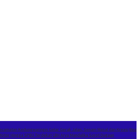
ecamatan Kedungwaringin Gelar Gerak Jalan, Senam Masal dan Kreasi
Bea
Motor Hingga SPBU Terdekat
LBH Arya Mandalika Sorot Dugaan