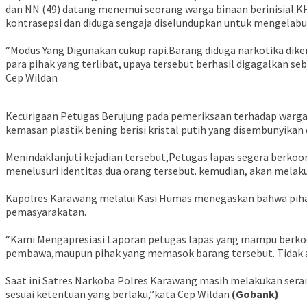
dan NN (49) datang menemui seorang warga binaan berinisial KHM
kontrasepsi dan diduga sengaja diselundupkan untuk mengelabu
‎“Modus Yang Digunakan cukup rapi.Barang diduga narkotika dik
para pihak yang terlibat, upaya tersebut berhasil digagalkan s
Cep Wildan
‎Kecurigaan Petugas Berujung pada pemeriksaan terhadap warga 
kemasan plastik bening berisi kristal putih yang disembunyika
‎Menindaklanjuti kejadian tersebut,Petugas lapas segera berko
menelusuri identitas dua orang tersebut. kemudian, akan mela
‎Kapolres Karawang melalui Kasi Humas menegaskan bahwa piha
pemasyarakatan.
‎“Kami Mengapresiasi Laporan petugas lapas yang mampu berkoor
pembawa,maupun pihak yang memasok barang tersebut. Tidak ad
‎Saat ini Satres Narkoba Polres Karawang masih melakukan sera
sesuai ketentuan yang berlaku,”kata Cep Wildan
(Gobank)