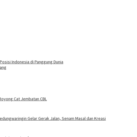
Posisi Indonesia di Panggung Dunia
dang
Royong Cat Jembatan CBL
edungwaringin Gelar Gerak Jalan, Senam Masal dan Kreasi