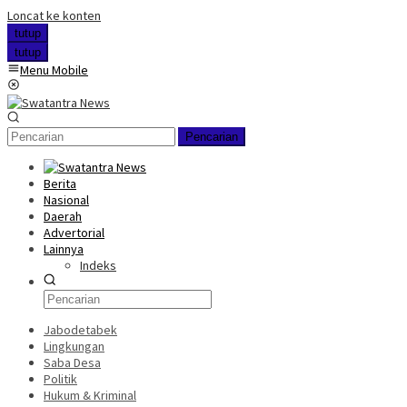
Loncat ke konten
tutup
tutup
Menu Mobile
Pencarian
Berita
Nasional
Daerah
Advertorial
Lainnya
Indeks
Jabodetabek
Lingkungan
Saba Desa
Politik
Hukum & Kriminal