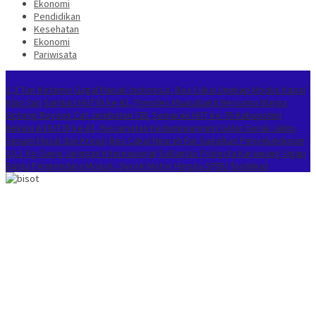
Ekonomi
Pendidikan
Kesehatan
Ekonomi
Pariwisata
Berita Terkini
1,3 Ton Ketamin Gagal Masuk Indonesia, Bea Cukai Ungkap Modus Kapal
King Sun
Sambut HUT RI ke-81, Pemdes Muarabakti Bersama Warga
Gotong Royong Cat Jembatan CBL
Semarak HUT ke-76 Kabupaten
Bekasi & HUT RI ke-81, Kecamatan Kedungwaringin Gelar Gerak Jalan,
Senam Masal dan Kreasi
Bea Cukai Ngurah Rai Gagalkan Penyelundupan
10,1 Kg Ganja Jaringan Internasional
Satlantas Polresta Karawang Sigap
Bantu Pengendara Mogok, Derek Motor Hingga SPBU Terdekat