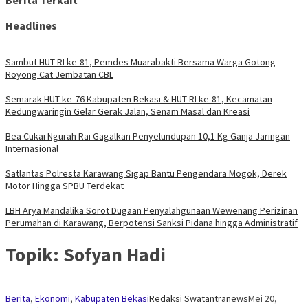
Berita Terkait
Headlines
Sambut HUT RI ke-81, Pemdes Muarabakti Bersama Warga Gotong
Royong Cat Jembatan CBL
Semarak HUT ke-76 Kabupaten Bekasi & HUT RI ke-81, Kecamatan
Kedungwaringin Gelar Gerak Jalan, Senam Masal dan Kreasi
Bea Cukai Ngurah Rai Gagalkan Penyelundupan 10,1 Kg Ganja Jaringan
Internasional
Satlantas Polresta Karawang Sigap Bantu Pengendara Mogok, Derek
Motor Hingga SPBU Terdekat
LBH Arya Mandalika Sorot Dugaan Penyalahgunaan Wewenang Perizinan
Perumahan di Karawang, Berpotensi Sanksi Pidana hingga Administratif
Topik:
Sofyan Hadi
Berita
,
Ekonomi
,
Kabupaten Bekasi
Redaksi Swatantranews
Mei 20,