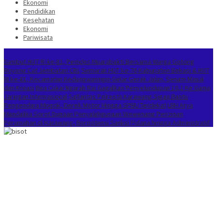
Ekonomi
Pendidikan
Kesehatan
Ekonomi
Pariwisata
Berita Terkini
Sambut HUT RI ke-81, Pemdes Muarabakti Bersama Warga Gotong
Royong Cat Jembatan CBL
Semarak HUT ke-76 Kabupaten Bekasi & HUT
RI ke-81, Kecamatan Kedungwaringin Gelar Gerak Jalan, Senam Masal
dan Kreasi
Bea Cukai Ngurah Rai Gagalkan Penyelundupan 10,1 Kg Ganja
Jaringan Internasional
Satlantas Polresta Karawang Sigap Bantu
Pengendara Mogok, Derek Motor Hingga SPBU Terdekat
LBH Arya
Mandalika Sorot Dugaan Penyalahgunaan Wewenang Perizinan
Perumahan di Karawang, Berpotensi Sanksi Pidana hingga Administratif