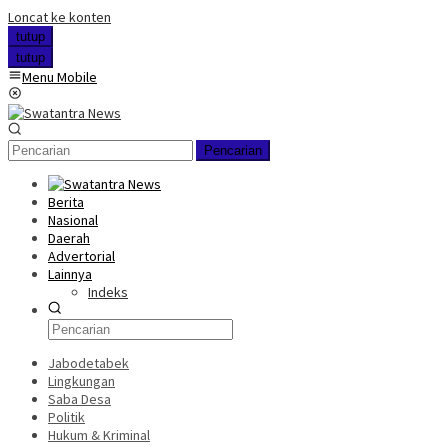
Loncat ke konten
tutup
tutup
Menu Mobile
Pencarian
Berita
Nasional
Daerah
Advertorial
Lainnya
Indeks
Jabodetabek
Lingkungan
Saba Desa
Politik
Hukum & Kriminal