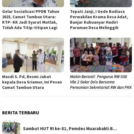
Gelar Sosialisasi PPDB Tahun
Tepati Janji, I Gede Budiasa
2023, Camat Tambun Utara:
Perwakilan Krama Desa Adat,
KTP- KK Jadi Syarat Mutlak,
Banjar Kubuanyar Hadiri
Tidak Ada Titip-titipan Lagi
Paruman Desa Melinggih
Masdi S. Pd, Resmi Jabat
Makin Berani!! Pengurus RW 038
kepala Desa Sriamur, Ini Pesan
Vila 2 Gelar Do’a Bersama
Camat Tambun Utara
Peresmian Sekretariat RW dan PKK
BERITA TERBARU
Sambut HUT RI ke-81, Pemdes Muarabakti B…