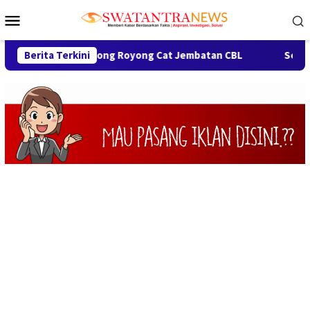
Loncat
Menu
ke
Mobile
konten
arga Gotong Royong Cat Jembatan CBL
Berita Terkini
Semarak HUT ke-7