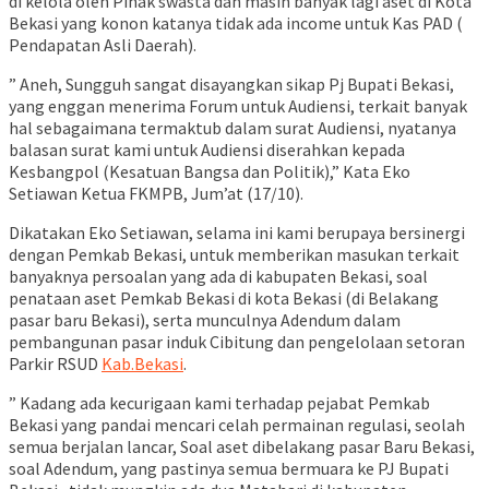
di kelola oleh Pihak swasta dan masih banyak lagi aset di Kota
Bekasi yang konon katanya tidak ada income untuk Kas PAD (
Pendapatan Asli Daerah).
” Aneh, Sungguh sangat disayangkan sikap Pj Bupati Bekasi,
yang enggan menerima Forum untuk Audiensi, terkait banyak
hal sebagaimana termaktub dalam surat Audiensi, nyatanya
balasan surat kami untuk Audiensi diserahkan kepada
Kesbangpol (Kesatuan Bangsa dan Politik),” Kata Eko
Setiawan Ketua FKMPB, Jum’at (17/10).
Dikatakan Eko Setiawan, selama ini kami berupaya bersinergi
dengan Pemkab Bekasi, untuk memberikan masukan terkait
banyaknya persoalan yang ada di kabupaten Bekasi, soal
penataan aset Pemkab Bekasi di kota Bekasi (di Belakang
pasar baru Bekasi), serta munculnya Adendum dalam
pembangunan pasar induk Cibitung dan pengelolaan setoran
Parkir RSUD
Kab.Bekasi
.
” Kadang ada kecurigaan kami terhadap pejabat Pemkab
Bekasi yang pandai mencari celah permainan regulasi, seolah
semua berjalan lancar, Soal aset dibelakang pasar Baru Bekasi,
soal Adendum, yang pastinya semua bermuara ke PJ Bupati