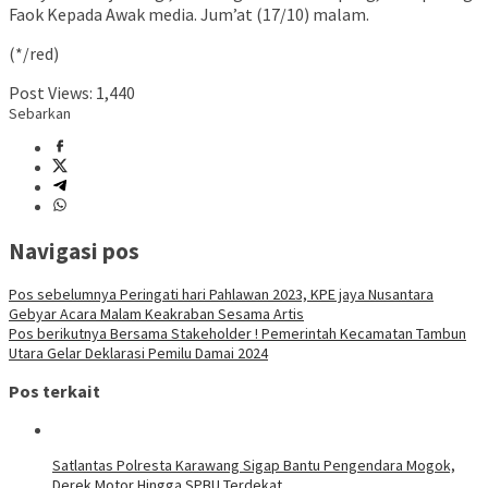
Faok Kepada Awak media. Jum’at (17/10) malam.
(*/red)
Post Views:
1,440
Sebarkan
Navigasi pos
Pos sebelumnya
Peringati hari Pahlawan 2023, KPE jaya Nusantara
Gebyar Acara Malam Keakraban Sesama Artis
Pos berikutnya
Bersama Stakeholder ! Pemerintah Kecamatan Tambun
Utara Gelar Deklarasi Pemilu Damai 2024
Pos terkait
Satlantas Polresta Karawang Sigap Bantu Pengendara Mogok,
Derek Motor Hingga SPBU Terdekat