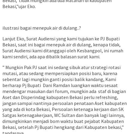
Bekasi, tidak mungkin ada dua Matahari di kabupaten
Bekasi,”ujar Eko.
ilustrasi bagai menepuk air di dulang..?
Lanjut Eko, Surat Audiensi yang kami tujukan ke PJ Bupati
Bekasi, saat ini bagai menepuk air di dulang, kenapa tidak,
Surat Audiensi kami ditanggapi oleh Kesbangpol, ini rumah
kami sendiri, ada apa dibalik balasan surat kami.
” Mungkin Pak PJ saat ini sedang sibuk atur strategi rotasi
mutasi, atau sedang mempersiapkan posisi baru, karena
sebentar lagi mungkin ganti posisi balik kandang, Kami
berharap Pj Bupati Dani Ramdan luangkan waktu sesaat
mendengar masukan dari forum, mungkin ada staf di bagian
Aset dan Disperindag kabupaten Bekasi perlu refreshing,
jangan sampai nantinya persoalan penataan Aset kabupaten
yang ada di kota Bekasi, Persoalan ketenaga kerjaan dan SK
Satgas ketenagakerjaan, WC Sultan dan banyak lagi lainnya,
dimungkinkan menjadi bom waktu buat pejabat Kabupaten
Bekasi, setelah Pj Bupati hengkang dari Kabupaten bekasi,”
tandasnya.