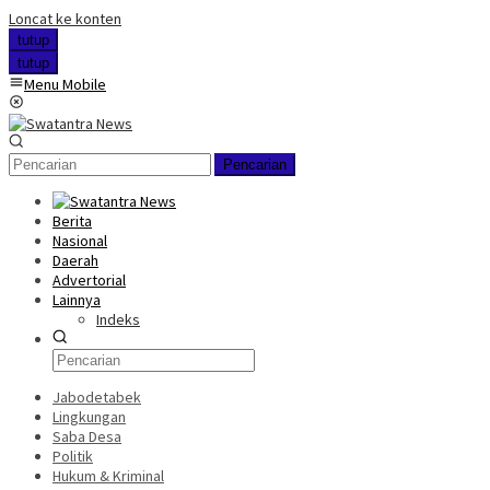
Loncat ke konten
tutup
tutup
Menu Mobile
Pencarian
Berita
Nasional
Daerah
Advertorial
Lainnya
Indeks
Jabodetabek
Lingkungan
Saba Desa
Politik
Hukum & Kriminal