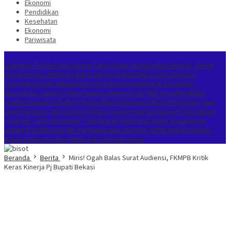
Ekonomi
Pendidikan
Kesehatan
Ekonomi
Pariwisata
Berita Terkini
Satlantas Polresta Karawang Sigap Bantu Pengendara Mogok, Derek
Motor Hingga SPBU Terdekat
LBH Arya Mandalika Sorot Dugaan
Penyalahgunaan Wewenang Perizinan Perumahan di Karawang,
Berpotensi Sanksi Pidana hingga Administratif
LBH Arya Mandalika
Sambut Kapolresta Baru: Harap Bawa Semangat Baru Pelayanan yang
Lebih Humanis
Jalin Sinergi Media, Kapolresta Karawang Perkenalkan
Program “GAS Karawang” Tingkatkan Kehadiran Polisi di Lapangan
Sidang Perdana Dugaan Penganiayaan Anggota DPRD Bekasi Digelar,
Kuasa Hukum Korban Minta Tak Ada Intervensi
Beranda
Berita
Miris! Ogah Balas Surat Audiensi, FKMPB Kritik
Keras Kinerja Pj Bupati Bekasi