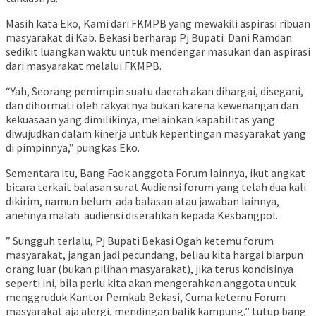
Masih kata Eko, Kami dari FKMPB yang mewakili aspirasi ribuan
masyarakat di Kab. Bekasi berharap Pj Bupati Dani Ramdan
sedikit luangkan waktu untuk mendengar masukan dan aspirasi
dari masyarakat melalui FKMPB.
“Yah, Seorang pemimpin suatu daerah akan dihargai, disegani,
dan dihormati oleh rakyatnya bukan karena kewenangan dan
kekuasaan yang dimilikinya, melainkan kapabilitas yang
diwujudkan dalam kinerja untuk kepentingan masyarakat yang
di pimpinnya,” pungkas Eko.
Sementara itu, Bang Faok anggota Forum lainnya, ikut angkat
bicara terkait balasan surat Audiensi forum yang telah dua kali
dikirim, namun belum ada balasan atau jawaban lainnya,
anehnya malah audiensi diserahkan kepada Kesbangpol.
” Sungguh terlalu, Pj Bupati Bekasi Ogah ketemu forum
masyarakat, jangan jadi pecundang, beliau kita hargai biarpun
orang luar (bukan pilihan masyarakat), jika terus kondisinya
seperti ini, bila perlu kita akan mengerahkan anggota untuk
menggruduk Kantor Pemkab Bekasi, Cuma ketemu Forum
masyarakat aja alergi, mendingan balik kampung,” tutup bang