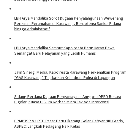
LBH Arya Mandalika Sorot Dugaan Penyalahgunaan Wewenang
Perizinan Perumahan di Karawang, Berpotensi Sanksi Pidana
hingga Administratif
LBH Arya Mandalika Sambut Kapolresta Baru: Harap Bawa
Semangat Baru Pelayanan yang Lebih Humanis
Jalin Sinergi Media, Kapolresta Karawang Perkenalkan Program
“GAS Karawang” Tingkatkan Kehadiran Polisi di Lapangan
Sidang Perdana Dugaan Penganiayaan Anggota DPRD Bekasi
Digelar, Kuasa Hukum Korban Minta Tak Ada Intervensi
DPMPTSP & UPTD Pasar Baru Cikarang Gelar Gebyar NIB Gratis,
ASPEC: Langkah Pedagang Naik Kelas