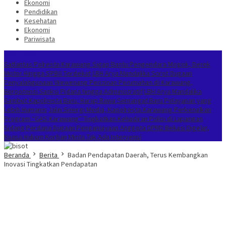
Ekonomi
Pendidikan
Kesehatan
Ekonomi
Pariwisata
Berita Terkini
Satlantas Polresta Karawang Sigap Bantu Pengendara Mogok, Derek
Motor Hingga SPBU Terdekat
LBH Arya Mandalika Sorot Dugaan
Penyalahgunaan Wewenang Perizinan Perumahan di Karawang,
Berpotensi Sanksi Pidana hingga Administratif
LBH Arya Mandalika
Sambut Kapolresta Baru: Harap Bawa Semangat Baru Pelayanan yang
Lebih Humanis
Jalin Sinergi Media, Kapolresta Karawang Perkenalkan
Program “GAS Karawang” Tingkatkan Kehadiran Polisi di Lapangan
Sidang Perdana Dugaan Penganiayaan Anggota DPRD Bekasi Digelar,
Kuasa Hukum Korban Minta Tak Ada Intervensi
Beranda
Berita
Badan Pendapatan Daerah, Terus Kembangkan
Inovasi Tingkatkan Pendapatan