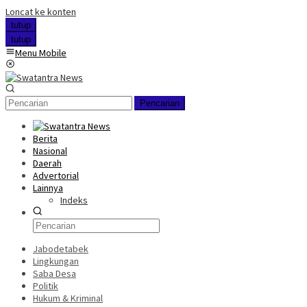
Loncat ke konten
tutup
tutup
Menu Mobile
Pencarian
Berita
Nasional
Daerah
Advertorial
Lainnya
Indeks
Jabodetabek
Lingkungan
Saba Desa
Politik
Hukum & Kriminal