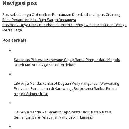
Navigasi pos
Pos sebelumnya
Optimalkan Pembinaan Kepribadian, Lapas Cikarang
Buka Pesantren Kilat Bagi Warga Binaannya
Pos berikutnya
Dinas Kesehatan Perketat Pengawasan Klinik dan Tenaga
Medis Ilegal
Pos terkait
Satlantas Polresta Karawang Sigap Bantu Pengendara Mogok,
Derek Motor Hingga SPBU Terdekat
LBH Arya Mandalika Sorot Dugaan Penyalahgunaan Wewenang
Perizinan Perumahan di Karawang, Berpotensi Sanksi Pidana
hingga Administratif
LBH Arya Mandalika Sambut Kapolresta Baru: Harap Bawa
Semangat Baru Pelayanan yang Lebih Humanis