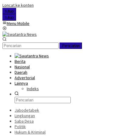
Loncat ke konten
tutup
tutup
Menu Mobile
Pencarian
Berita
Nasional
Daerah
Advertorial
Lainnya
Indeks
Jabodetabek
Lingkungan
Saba Desa
Politik
Hukum & Kriminal