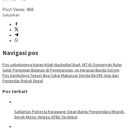
Post Views:
468
Sebarkan
Navigasi pos
Pos sebelumnya
Kajian Kitab Nashoihul Ibad, MT-Al Qomariyah Rutin
Gelar Pengajian Bulanan di Penggarutan, Ini Harapan Bunda SiQom
Pos berikutnya
Tegas! Bea Cukai Makassar Denda Rp349 Juta dari
Pengedar Rokok Ilegal
Pos terkait
Satlantas Polresta Karawang Sigap Bantu Pengendara Mogok,
Derek Motor Hingga SPBU Terdekat