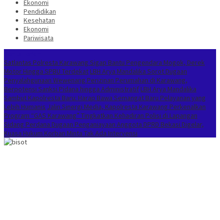
Ekonomi
Pendidikan
Kesehatan
Ekonomi
Pariwisata
Berita Terkini
Satlantas Polresta Karawang Sigap Bantu Pengendara Mogok, Derek
Motor Hingga SPBU Terdekat
LBH Arya Mandalika Sorot Dugaan
Penyalahgunaan Wewenang Perizinan Perumahan di Karawang,
Berpotensi Sanksi Pidana hingga Administratif
LBH Arya Mandalika
Sambut Kapolresta Baru: Harap Bawa Semangat Baru Pelayanan yang
Lebih Humanis
Jalin Sinergi Media, Kapolresta Karawang Perkenalkan
Program “GAS Karawang” Tingkatkan Kehadiran Polisi di Lapangan
Sidang Perdana Dugaan Penganiayaan Anggota DPRD Bekasi Digelar,
Kuasa Hukum Korban Minta Tak Ada Intervensi