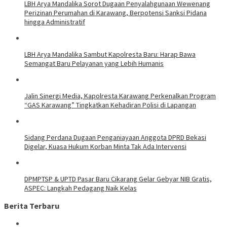
LBH Arya Mandalika Sorot Dugaan Penyalahgunaan Wewenang
Perizinan Perumahan di Karawang, Berpotensi Sanksi Pidana
hingga Administratif
LBH Arya Mandalika Sambut Kapolresta Baru: Harap Bawa
Semangat Baru Pelayanan yang Lebih Humanis
Jalin Sinergi Media, Kapolresta Karawang Perkenalkan Program
“GAS Karawang” Tingkatkan Kehadiran Polisi di Lapangan
Sidang Perdana Dugaan Penganiayaan Anggota DPRD Bekasi
Digelar, Kuasa Hukum Korban Minta Tak Ada Intervensi
DPMPTSP & UPTD Pasar Baru Cikarang Gelar Gebyar NIB Gratis,
ASPEC: Langkah Pedagang Naik Kelas
Berita Terbaru