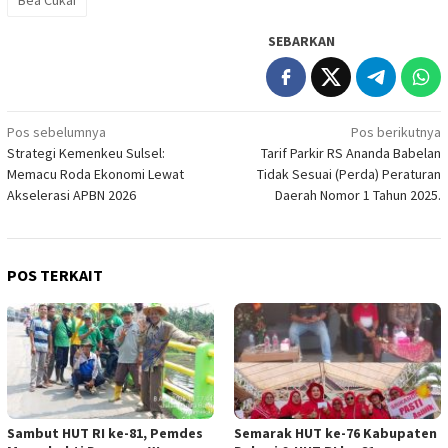
SEBARKAN
Navigasi
Pos sebelumnya
Pos berikutnya
Strategi Kemenkeu Sulsel:
Tarif Parkir RS Ananda Babelan
pos
Memacu Roda Ekonomi Lewat
Tidak Sesuai (Perda) Peraturan
Akselerasi APBN 2026
Daerah Nomor 1 Tahun 2025.
POS TERKAIT
Sambut HUT RI ke-81, Pemdes
Semarak HUT ke-76 Kabupaten