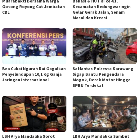
Muarabakti Bersama Warga
Bekasi & HUT RI ke-81,
Gotong Royong Cat Jembatan
Kecamatan Kedungwaringin
CBL
Gelar Gerak Jalan, Senam
Masal dan Kreasi
Bea Cukai Ngurah Rai Gagalkan
Satlantas Polresta Karawang
Penyelundupan 10,1 Kg Ganja
Sigap Bantu Pengendara
Jaringan Internasional
Mogok, Derek Motor Hingga
SPBU Terdekat
LBH Arya Mandalika Sorot
LBH Arya Mandalika Sambut