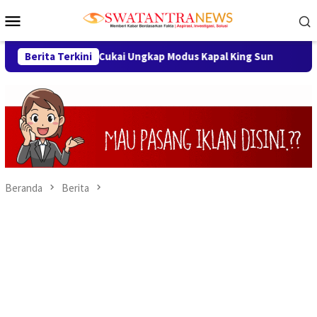
Loncat
Menu
ke
Mobile
konten
donesia, Bea Cukai Ungkap Modus Kapal King Sun
Berita Terkini
Sambut 
Beranda
Berita