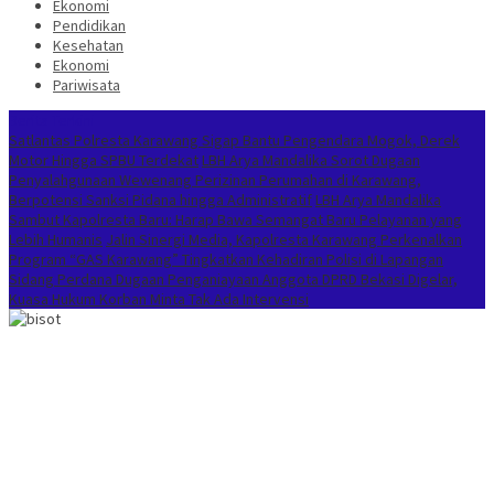
Ekonomi
Pendidikan
Kesehatan
Ekonomi
Pariwisata
Berita Terkini
Satlantas Polresta Karawang Sigap Bantu Pengendara Mogok, Derek
Motor Hingga SPBU Terdekat
LBH Arya Mandalika Sorot Dugaan
Penyalahgunaan Wewenang Perizinan Perumahan di Karawang,
Berpotensi Sanksi Pidana hingga Administratif
LBH Arya Mandalika
Sambut Kapolresta Baru: Harap Bawa Semangat Baru Pelayanan yang
Lebih Humanis
Jalin Sinergi Media, Kapolresta Karawang Perkenalkan
Program “GAS Karawang” Tingkatkan Kehadiran Polisi di Lapangan
Sidang Perdana Dugaan Penganiayaan Anggota DPRD Bekasi Digelar,
Kuasa Hukum Korban Minta Tak Ada Intervensi