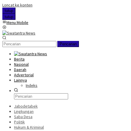
Loncat ke konten
tutup
tutup
Menu Mobile
Pencarian
Berita
Nasional
Daerah
Advertorial
Lainnya
Indeks
Jabodetabek
Lingkungan
Saba Desa
Politik
Hukum & Kriminal