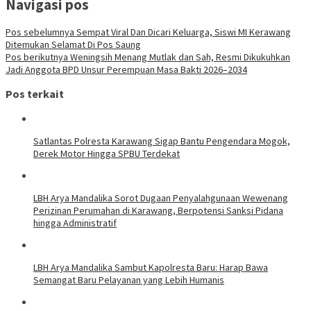
Navigasi pos
Pos sebelumnya
Sempat Viral Dan Dicari Keluarga, Siswi MI Kerawang
Ditemukan Selamat Di Pos Saung
Pos berikutnya
Weningsih Menang Mutlak dan Sah, Resmi Dikukuhkan
Jadi Anggota BPD Unsur Perempuan Masa Bakti 2026–2034
Pos terkait
Satlantas Polresta Karawang Sigap Bantu Pengendara Mogok,
Derek Motor Hingga SPBU Terdekat
LBH Arya Mandalika Sorot Dugaan Penyalahgunaan Wewenang
Perizinan Perumahan di Karawang, Berpotensi Sanksi Pidana
hingga Administratif
LBH Arya Mandalika Sambut Kapolresta Baru: Harap Bawa
Semangat Baru Pelayanan yang Lebih Humanis