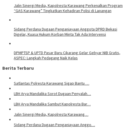
Jalin Sinergi Media, Kapolresta Karawang Perkenalkan Program
“GAS Karawang” Tingkatkan Kehadiran Polisi di Lapangan
Sidang Perdana Dugaan Penganiayaan Anggota DPRD Bekasi
Digelar, Kuasa Hukum Korban Minta Tak Ada Intervensi
DPMPTSP & UPTD Pasar Baru Cikarang Gelar Gebyar NIB Gratis,
ASPEC: Langkah Pedagang Naik Kelas
Berita Terbaru
Satlantas Polresta Karawang Sigap Bantu …
LBH Arya Mandalika Sorot Dugaan Penyalah…
LBH Arya Mandalika Sambut Kapolresta Bar…
Jalin Sinergi Media, Kapolresta Karawang…
Sidang Perdana Dugaan Penganiayaan Anggo…