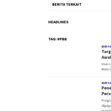
BERITA TERKAIT
HEADLINES
TAG:
#PBB
BERITA
Targ
Awa
Usai c
Bumi d
BERITA
Pene
Pers
Progr
digag
memb