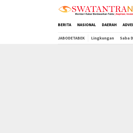
Loncat
tutup
ke
konten
BERITA
NASIONAL
DAERAH
ADVE
JABODETABEK
Lingkungan
Saba 