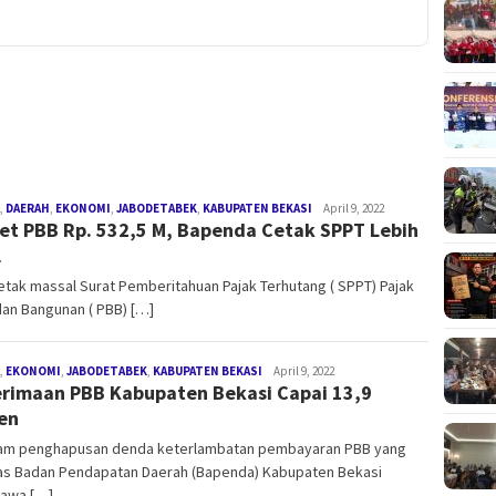
,
DAERAH
,
EKONOMI
,
JABODETABEK
,
KABUPATEN BEKASI
Redaksi
April 9, 2022
et PBB Rp. 532,5 M, Bapenda Cetak SPPT Lebih
Swatantranews
l
etak massal Surat Pemberitahuan Pajak Terhutang ( SPPT) Pajak
an Bangunan ( PBB) […]
,
EKONOMI
,
JABODETABEK
,
KABUPATEN BEKASI
Redaksi
April 9, 2022
rimaan PBB Kabupaten Bekasi Capai 13,9
Swatantranews
en
am penghapusan denda keterlambatan pembayaran PBB yang
as Badan Pendapatan Daerah (Bapenda) Kabupaten Bekasi
awa […]