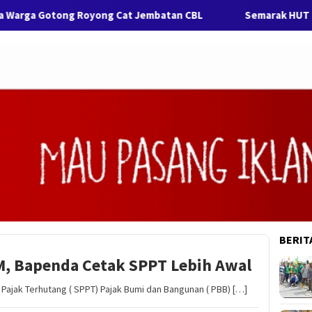
Gotong Royong Cat Jembatan CBL
Semarak HUT ke-76 Kabu
BERIT
M, Bapenda Cetak SPPT Lebih Awal
Pajak Terhutang ( SPPT) Pajak Bumi dan Bangunan ( PBB) […]