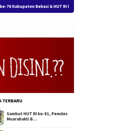
paten Bekasi & HUT RI ke-81, Kecamatan Kedungwaringin Gelar 
A TERBARU
Sambut HUT RI ke-81, Pemdes
Muarabakti B…