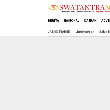
Loncat
tutup
ke
konten
BERITA
NASIONAL
DAERAH
ADVE
JABODETABEK
Lingkungan
Saba 