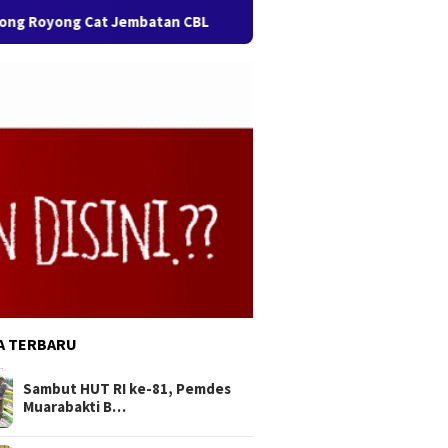
t Jembatan CBL
Semarak HUT ke-76 Kabupaten Bekasi & H
A TERBARU
Sambut HUT RI ke-81, Pemdes
Muarabakti B…