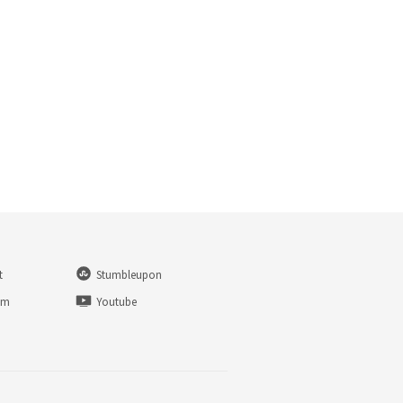
t
Stumbleupon
am
Youtube