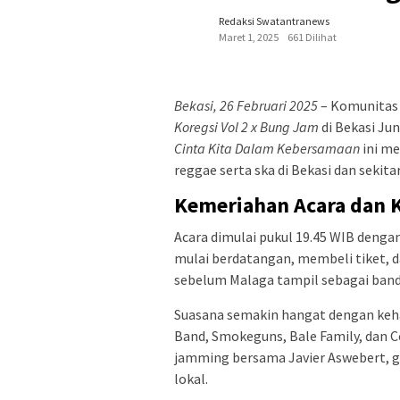
Redaksi Swatantranews
Maret 1, 2025
661 Dilihat
Bekasi, 26 Februari 2025
– Komunitas 
Koregsi Vol 2 x Bung Jam
di Bekasi Jun
Cinta Kita Dalam Kebersamaan
ini me
reggae serta ska di Bekasi dan sekita
Kemeriahan Acara dan K
Acara dimulai pukul 19.45 WIB denga
mulai berdatangan, membeli tiket,
sebelum Malaga tampil sebagai ban
Suasana semakin hangat dengan keha
Band, Smokeguns, Bale Family, dan C
jamming bersama Javier Aswebert, gi
lokal.