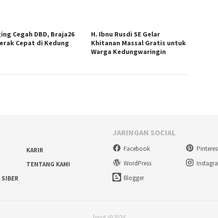
ing Cegah DBD, Braja26
H. Ibnu Rusdi SE Gelar
erak Cepat di Kedung
Khitanan Massal Gratis untuk
Warga Kedungwaringin
JARINGAN SOCIAL
Facebook
Pinteres
KARIR
WordPress
Instagr
TENTANG KAMI
Blogger
 SIBER
bisot @2024