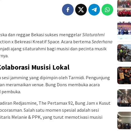
ska dan reggae Bekasi sukses menggelar
Silaturahmi
ction x Bekreasi Kreatif Space. Acara bertema
Sederhana
njadi ajang silaturahmi bagi musisi dan pecinta musik
rnya.
olaborasi Musisi Lokal
n sesi jamming yang dipimpin oleh Tarmidi. Pengunjung
 dan meramaikan venue. Bung Dons membuka acara
d pembuka.
diran Redjasmine, The Pertamax 92, Bung Jam x Kusut
ocorasman. Salah satu momen spesial adalah sesi
taris Melanie & PPK, yang turut memotivasi musisi