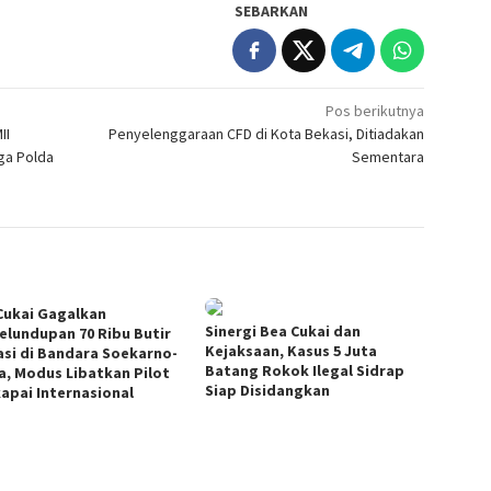
SEBARKAN
Pos berikutnya
II
Penyelenggaraan CFD di Kota Bekasi, Ditiadakan
ga Polda
Sementara
Cukai Gagalkan
Sinergi Bea Cukai dan
elundupan 70 Ribu Butir
Kejaksaan, Kasus 5 Juta
asi di Bandara Soekarno-
Batang Rokok Ilegal Sidrap
a, Modus Libatkan Pilot
Siap Disidangkan
apai Internasional