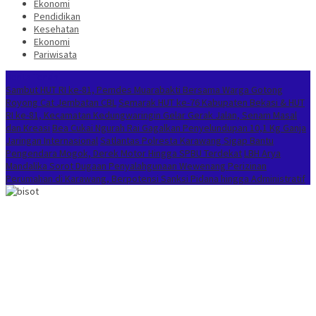
Ekonomi
Pendidikan
Kesehatan
Ekonomi
Pariwisata
Berita Terkini
Sambut HUT RI ke-81, Pemdes Muarabakti Bersama Warga Gotong
Royong Cat Jembatan CBL
Semarak HUT ke-76 Kabupaten Bekasi & HUT
RI ke-81, Kecamatan Kedungwaringin Gelar Gerak Jalan, Senam Masal
dan Kreasi
Bea Cukai Ngurah Rai Gagalkan Penyelundupan 10,1 Kg Ganja
Jaringan Internasional
Satlantas Polresta Karawang Sigap Bantu
Pengendara Mogok, Derek Motor Hingga SPBU Terdekat
LBH Arya
Mandalika Sorot Dugaan Penyalahgunaan Wewenang Perizinan
Perumahan di Karawang, Berpotensi Sanksi Pidana hingga Administratif