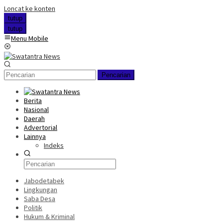
Loncat ke konten
tutup
tutup
Menu Mobile
Pencarian
Berita
Nasional
Daerah
Advertorial
Lainnya
Indeks
Jabodetabek
Lingkungan
Saba Desa
Politik
Hukum & Kriminal