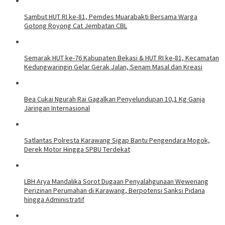
Sambut HUT RI ke-81, Pemdes Muarabakti Bersama Warga
Gotong Royong Cat Jembatan CBL
Semarak HUT ke-76 Kabupaten Bekasi & HUT RI ke-81, Kecamatan
Kedungwaringin Gelar Gerak Jalan, Senam Masal dan Kreasi
Bea Cukai Ngurah Rai Gagalkan Penyelundupan 10,1 Kg Ganja
Jaringan Internasional
Satlantas Polresta Karawang Sigap Bantu Pengendara Mogok,
Derek Motor Hingga SPBU Terdekat
LBH Arya Mandalika Sorot Dugaan Penyalahgunaan Wewenang
Perizinan Perumahan di Karawang, Berpotensi Sanksi Pidana
hingga Administratif