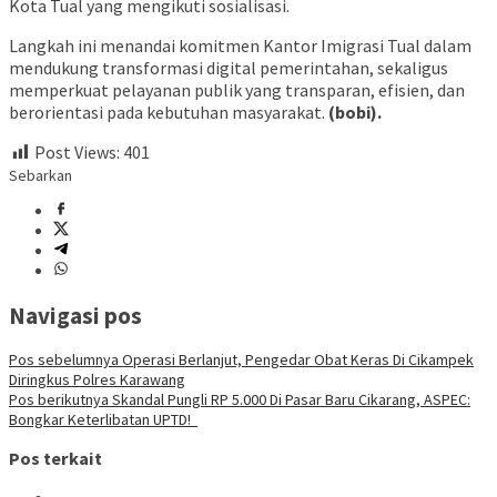
Kota Tual yang mengikuti sosialisasi.
Langkah ini menandai komitmen Kantor Imigrasi Tual dalam
mendukung transformasi digital pemerintahan, sekaligus
memperkuat pelayanan publik yang transparan, efisien, dan
berorientasi pada kebutuhan masyarakat.
(bobi).
Post Views:
401
Sebarkan
Navigasi pos
Pos sebelumnya
Operasi Berlanjut, Pengedar Obat Keras Di Cikampek
Diringkus Polres Karawang
Pos berikutnya
Skandal Pungli RP 5.000 Di Pasar Baru Cikarang, ASPEC:
Bongkar Keterlibatan UPTD!
Pos terkait