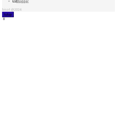
Blogger
bisot @2024
tutup