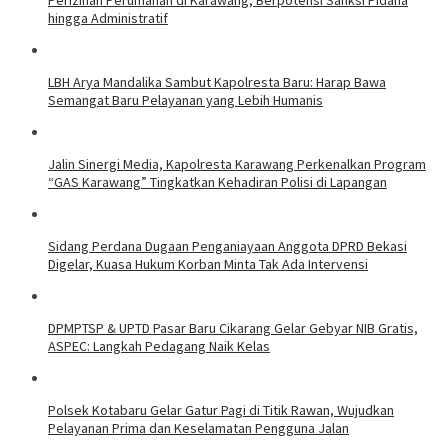
hingga Administratif
LBH Arya Mandalika Sambut Kapolresta Baru: Harap Bawa
Semangat Baru Pelayanan yang Lebih Humanis
Jalin Sinergi Media, Kapolresta Karawang Perkenalkan Program
“GAS Karawang” Tingkatkan Kehadiran Polisi di Lapangan
Sidang Perdana Dugaan Penganiayaan Anggota DPRD Bekasi
Digelar, Kuasa Hukum Korban Minta Tak Ada Intervensi
DPMPTSP & UPTD Pasar Baru Cikarang Gelar Gebyar NIB Gratis,
ASPEC: Langkah Pedagang Naik Kelas
Polsek Kotabaru Gelar Gatur Pagi di Titik Rawan, Wujudkan
Pelayanan Prima dan Keselamatan Pengguna Jalan