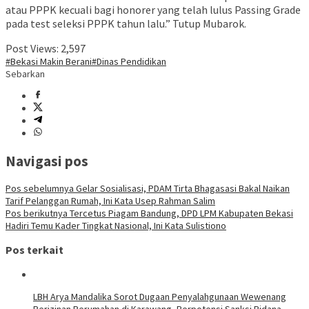
atau PPPK kecuali bagi honorer yang telah lulus Passing Grade
pada test seleksi PPPK tahun lalu.” Tutup Mubarok.
Post Views:
2,597
#Bekasi Makin Berani
#Dinas Pendidikan
Sebarkan
Navigasi pos
Pos sebelumnya
Gelar Sosialisasi, PDAM Tirta Bhagasasi Bakal Naikan
Tarif Pelanggan Rumah, Ini Kata Usep Rahman Salim
Pos berikutnya
Tercetus Piagam Bandung, DPD LPM Kabupaten Bekasi
Hadiri Temu Kader Tingkat Nasional, Ini Kata Sulistiono
Pos terkait
LBH Arya Mandalika Sorot Dugaan Penyalahgunaan Wewenang
Perizinan Perumahan di Karawang, Berpotensi Sanksi Pidana