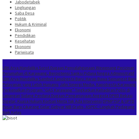
Jabodetabek
Lingkungan
Saba Desa
Politik
Hukum & Kriminal
Ekonomi
Pendidikan
Kesehatan
Ekonomi
Pariwisata
Berita Terkini
LBH Arya Mandalika Sorot Dugaan Penyalahgunaan Wewenang Perizinan
Perumahan di Karawang, Berpotensi Sanksi Pidana hingga Administratif
LBH Arya Mandalika Sambut Kapolresta Baru: Harap Bawa Semangat Baru
Pelayanan yang Lebih Humanis
Jalin Sinergi Media, Kapolresta Karawang
Perkenalkan Program “GAS Karawang” Tingkatkan Kehadiran Polisi di
Lapangan
Sidang Perdana Dugaan Penganiayaan Anggota DPRD Bekasi
Digelar, Kuasa Hukum Korban Minta Tak Ada Intervensi
DPMPTSP & UPTD
Pasar Baru Cikarang Gelar Gebyar NIB Gratis, ASPEC: Langkah Pedagang
Naik Kelas