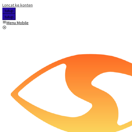
Loncat ke konten
tutup
tutup
Menu Mobile