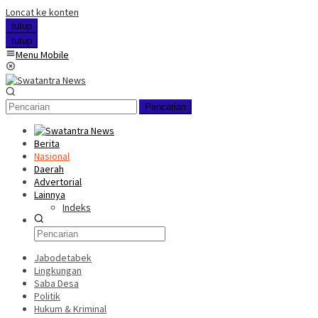
Loncat ke konten
tutup
tutup
Menu Mobile
Pencarian
Berita
Nasional
Daerah
Advertorial
Lainnya
Indeks
Jabodetabek
Lingkungan
Saba Desa
Politik
Hukum & Kriminal