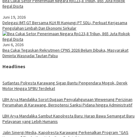
Bea Cukai Setor Penerimaan Negara Rp123,8 Triliun, 865 Juta Rokok
Ilegal Disita
Juni 19, 2026
Delegasi IMT-GT Bersama KLH RI Kunjungi PT SDLi, Perkuat Kerjasama
Pengolahan Limbah Dan Ekonomi Sirkular
Juni 6, 2026
Bea Cukai Tegaskan Rekrutmen CPNS 2026 Belum Dibuka, Masyarakat
Diminta Waspadai Tautan Palsu
Headlines
Satlantas Polresta Karawang Sigap Bantu Pengendara Mogok, Derek
Motor Hingga SPBU Terdekat
LBH Arya Mandalika Sorot Dugaan Penyalahgunaan Wewenang Perizinan
Perumahan di Karawang, Berpotensi Sanksi Pidana hingga Administratif
LBH Arya Mandalika Sambut Kapolresta Baru: Harap Bawa Semangat Baru
Pelayanan yang Lebih Humanis
Jalin Sinergi Media, Kapolresta Karawang Perkenalkan Program “GAS