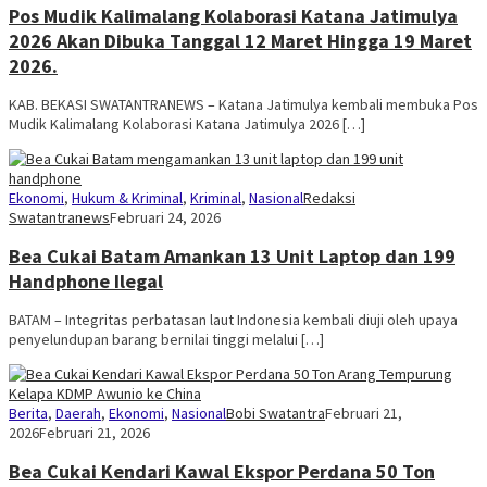
Pos Mudik Kalimalang Kolaborasi Katana Jatimulya
2026 Akan Dibuka Tanggal 12 Maret Hingga 19 Maret
2026.
KAB. BEKASI SWATANTRANEWS – Katana Jatimulya kembali membuka Pos
Mudik Kalimalang Kolaborasi Katana Jatimulya 2026 […]
Ekonomi
,
Hukum & Kriminal
,
Kriminal
,
Nasional
Redaksi
Swatantranews
Februari 24, 2026
Bea Cukai Batam Amankan 13 Unit Laptop dan 199
Handphone Ilegal
BATAM – Integritas perbatasan laut Indonesia kembali diuji oleh upaya
penyelundupan barang bernilai tinggi melalui […]
Berita
,
Daerah
,
Ekonomi
,
Nasional
Bobi Swatantra
Februari 21,
2026
Februari 21, 2026
Bea Cukai Kendari Kawal Ekspor Perdana 50 Ton