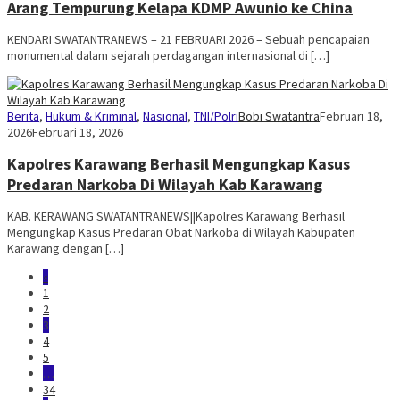
Arang Tempurung Kelapa KDMP Awunio ke China
KENDARI SWATANTRANEWS – 21 FEBRUARI 2026 – Sebuah pencapaian
monumental dalam sejarah perdagangan internasional di […]
Berita
,
Hukum & Kriminal
,
Nasional
,
TNI/Polri
Bobi Swatantra
Februari 18,
2026
Februari 18, 2026
Kapolres Karawang Berhasil Mengungkap Kasus
Predaran Narkoba Di Wilayah Kab Karawang
KAB. KERAWANG SWATANTRANEWS||Kapolres Karawang Berhasil
Mengungkap Kasus Predaran Obat Narkoba di Wilayah Kabupaten
Karawang dengan […]
«
1
2
3
4
5
…
34