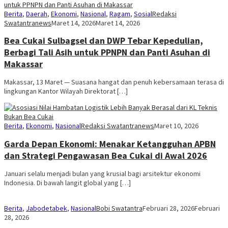
Berita
,
Daerah
,
Ekonomi
,
Nasional
,
Ragam
,
Sosial
Redaksi
Swatantranews
Maret 14, 2026
Maret 14, 2026
Bea Cukai Sulbagsel dan DWP Tebar Kepedulian,
Berbagi Tali Asih untuk PPNPN dan Panti Asuhan di
Makassar
Makassar, 13 Maret — Suasana hangat dan penuh kebersamaan terasa di
lingkungan Kantor Wilayah Direktorat […]
Berita
,
Ekonomi
,
Nasional
Redaksi Swatantranews
Maret 10, 2026
Garda Depan Ekonomi: Menakar Ketangguhan APBN
dan Strategi Pengawasan Bea Cukai di Awal 2026
Januari selalu menjadi bulan yang krusial bagi arsitektur ekonomi
Indonesia. Di bawah langit global yang […]
Berita
,
Jabodetabek
,
Nasional
Bobi Swatantra
Februari 28, 2026
Februari
28, 2026