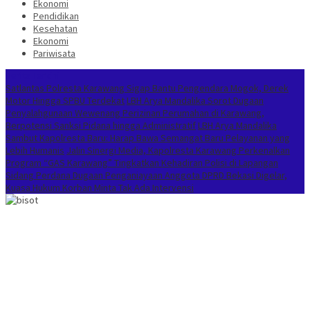
Ekonomi
Pendidikan
Kesehatan
Ekonomi
Pariwisata
Berita Terkini
Satlantas Polresta Karawang Sigap Bantu Pengendara Mogok, Derek
Motor Hingga SPBU Terdekat
LBH Arya Mandalika Sorot Dugaan
Penyalahgunaan Wewenang Perizinan Perumahan di Karawang,
Berpotensi Sanksi Pidana hingga Administratif
LBH Arya Mandalika
Sambut Kapolresta Baru: Harap Bawa Semangat Baru Pelayanan yang
Lebih Humanis
Jalin Sinergi Media, Kapolresta Karawang Perkenalkan
Program “GAS Karawang” Tingkatkan Kehadiran Polisi di Lapangan
Sidang Perdana Dugaan Penganiayaan Anggota DPRD Bekasi Digelar,
Kuasa Hukum Korban Minta Tak Ada Intervensi