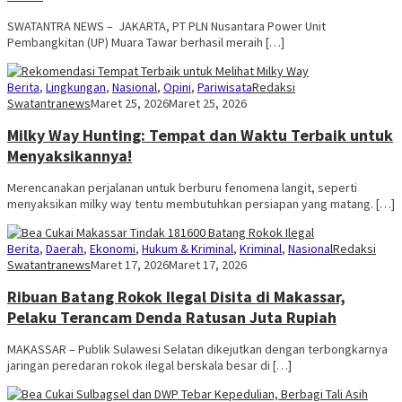
SWATANTRA NEWS – JAKARTA, PT PLN Nusantara Power Unit
Pembangkitan (UP) Muara Tawar berhasil meraih […]
Berita
,
Lingkungan
,
Nasional
,
Opini
,
Pariwisata
Redaksi
Swatantranews
Maret 25, 2026
Maret 25, 2026
Milky Way Hunting: Tempat dan Waktu Terbaik untuk
Menyaksikannya!
Merencanakan perjalanan untuk berburu fenomena langit, seperti
menyaksikan milky way tentu membutuhkan persiapan yang matang. […]
Berita
,
Daerah
,
Ekonomi
,
Hukum & Kriminal
,
Kriminal
,
Nasional
Redaksi
Swatantranews
Maret 17, 2026
Maret 17, 2026
Ribuan Batang Rokok Ilegal Disita di Makassar,
Pelaku Terancam Denda Ratusan Juta Rupiah
MAKASSAR – Publik Sulawesi Selatan dikejutkan dengan terbongkarnya
jaringan peredaran rokok ilegal berskala besar di […]