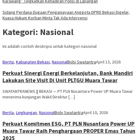
Karawang” Tingkatkan Kehadiran Polisi di Lapangan
Sidang Perdana Dugaan Penganiayaan Anggota DPRD Bekasi Digelar,
Kuasa Hukum Korban Minta Tak Ada Intervensi
Kategori:
Nasional
Ini adalah contoh deskripsi untuk kategori nasional
Berita
,
Kabupaten Bekasi
,
Nasional
Bobi Swatantra
April 13, 2026
Perkuat Sinergi Energi Berkelanjutan, Bank Mandiri
Lakukan Site Visit Di Unit PLTGU Muara Tawar
SWATANTRANEWS || BEKASI — PT PLN Nusantara Power UP Muara Tawar
menerima kunjungan Wakil Direktur […]
Berita
,
Lingkungan
,
Nasional
Bobi Swatantra
April 10, 2026
Perkuat Komitmen ESG, PT PLN Nusantara Power UP
Muara Tawar Raih Penghargaan PROPER Emas Tahun
2025